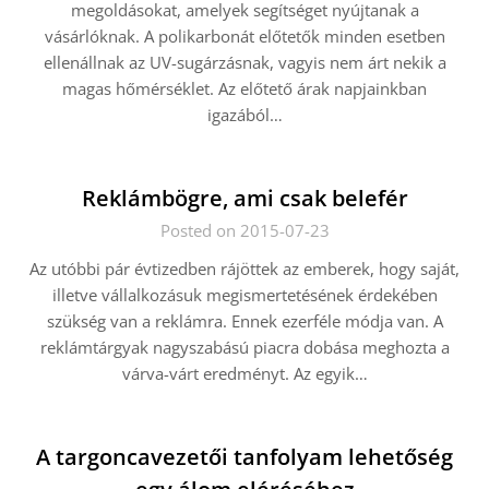
megoldásokat, amelyek segítséget nyújtanak a
vásárlóknak. A polikarbonát előtetők minden esetben
ellenállnak az UV-sugárzásnak, vagyis nem árt nekik a
magas hőmérséklet. Az előtető árak napjainkban
igazából…
Reklámbögre, ami csak belefér
Posted on 2015-07-23
Az utóbbi pár évtizedben rájöttek az emberek, hogy saját,
illetve vállalkozásuk megismertetésének érdekében
szükség van a reklámra. Ennek ezerféle módja van. A
reklámtárgyak nagyszabású piacra dobása meghozta a
várva-várt eredményt. Az egyik…
A targoncavezetői tanfolyam lehetőség