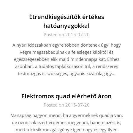
Étrendkiegészítők értékes
hatóanyagokkal
Posted on 2015-07-20
A nyári időszakban egyre többen döntenek úgy, hogy
végre megszabadulnak a felesleges kilóktól és
egészségesebben élik majd mindennapjaikat. Ehhez
azonban, a tudatos táplálkozáson túl, a rendszeres
testmozgás is szükséges, ugyanis kizárólag így…
Elektromos quad elérhető áron
Posted on 2015-07-20
Manapság nagyon menő, ha a gyermeknek quadja van,
de nemcsak ezért érdemes megvenni, hanem azért is,
mert a kicsik mozgásigénye igen nagy és egy ilyen