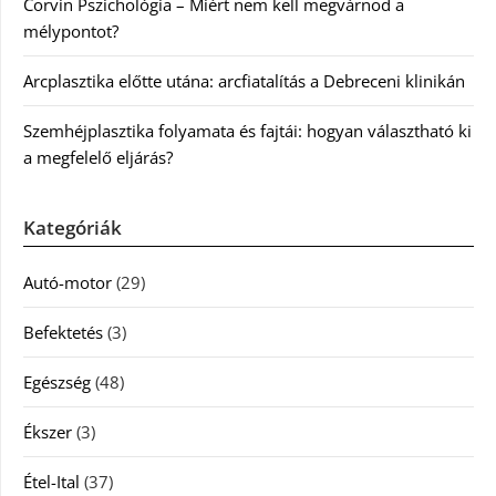
Corvin Pszichológia – Miért nem kell megvárnod a
mélypontot?
Arcplasztika előtte utána: arcfiatalítás a Debreceni klinikán
Szemhéjplasztika folyamata és fajtái: hogyan választható ki
a megfelelő eljárás?
Kategóriák
Autó-motor
(29)
Befektetés
(3)
Egészség
(48)
Ékszer
(3)
Étel-Ital
(37)