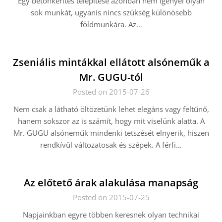
Egy betonkerítés telepítése azonban nem igényel olyan
sok munkát, ugyanis nincs szükség különösebb
földmunkára. Az…
Zseniális mintákkal ellátott alsóneműk a
Mr. GUGU-tól
Posted on 2015-07-26
Nem csak a látható öltözetünk lehet elegáns vagy feltűnő,
hanem sokszor az is számít, hogy mit viselünk alatta. A
Mr. GUGU alsóneműk mindenki tetszését elnyerik, hiszen
rendkívül változatosak és szépek. A férfi…
Az előtető árak alakulása manapság
Posted on 2015-07-25
Napjainkban egyre többen keresnek olyan technikai