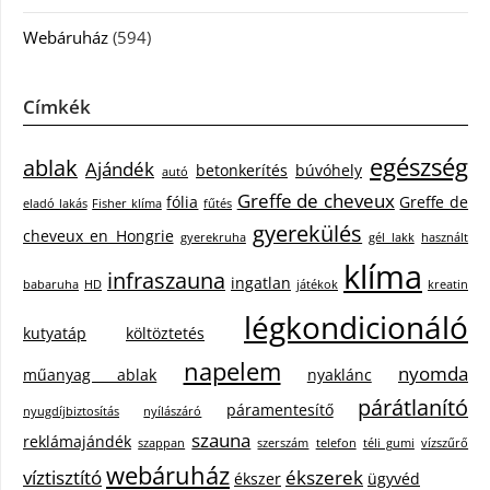
Webáruház
(594)
Címkék
egészség
ablak
Ajándék
betonkerítés
búvóhely
autó
Greffe de cheveux
fólia
Greffe de
eladó lakás
Fisher klíma
fűtés
gyerekülés
cheveux en Hongrie
gyerekruha
gél lakk
használt
klíma
infraszauna
ingatlan
babaruha
HD
játékok
kreatin
légkondicionáló
kutyatáp
költöztetés
napelem
nyomda
műanyag ablak
nyaklánc
párátlanító
páramentesítő
nyugdíjbiztosítás
nyílászáró
szauna
reklámajándék
szappan
szerszám
telefon
téli gumi
vízszűrő
webáruház
víztisztító
ékszerek
ékszer
ügyvéd