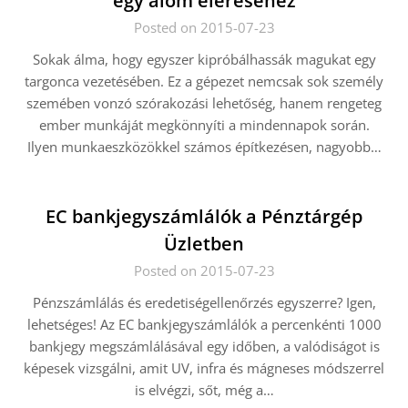
egy álom eléréséhez
Posted on 2015-07-23
Sokak álma, hogy egyszer kipróbálhassák magukat egy
targonca vezetésében. Ez a gépezet nemcsak sok személy
szemében vonzó szórakozási lehetőség, hanem rengeteg
ember munkáját megkönnyíti a mindennapok során.
Ilyen munkaeszközökkel számos építkezésen, nagyobb…
EC bankjegyszámlálók a Pénztárgép
Üzletben
Posted on 2015-07-23
Pénzszámlálás és eredetiségellenőrzés egyszerre? Igen,
lehetséges! Az EC bankjegyszámlálók a percenkénti 1000
bankjegy megszámlálásával egy időben, a valódiságot is
képesek vizsgálni, amit UV, infra és mágneses módszerrel
is elvégzi, sőt, még a…