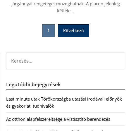
járgánnyal rengeteget mozoghatnak. A piacon jelenleg
kétféle…
Bejegyzések
1
Következő
lapozása
KERESÉS:
Legutóbbi bejegyzések
Last minute utak Törökországba utazási irodával: előnyök
és gyakorlati tudnivalók
Az otthon alapfelszereltsége a víztisztító berendezés