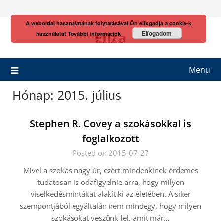
Skip
to
A weboldal használatának folytatásával Ön elfogadja a cookie-k
content
Eliza
Elfogadom
használatát
További információk
Menu
Hónap:
2015. július
Stephen R. Covey a szokásokkal is
foglalkozott
Posted on 2015-07-27
Mivel a szokás nagy úr, ezért mindenkinek érdemes
tudatosan is odafigyelnie arra, hogy milyen
viselkedésmintákat alakít ki az életében. A siker
szempontjából egyáltalán nem mindegy, hogy milyen
szokásokat veszünk fel, amit már…