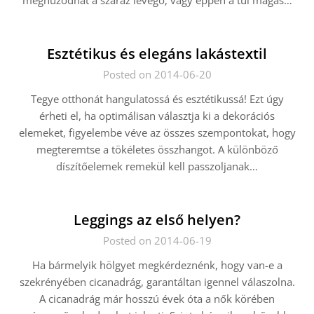
meghúzódhat a száraz levegő, vagy éppen a túl magas…
Esztétikus és elegáns lakástextil
Posted on 2014-06-20
Tegye otthonát hangulatossá és esztétikussá! Ezt úgy
érheti el, ha optimálisan választja ki a dekorációs
elemeket, figyelembe véve az összes szempontokat, hogy
megteremtse a tökéletes összhangot. A különböző
díszítőelemek remekül kell passzoljanak…
Leggings az első helyen?
Posted on 2014-06-19
Ha bármelyik hölgyet megkérdeznénk, hogy van-e a
szekrényében cicanadrág, garantáltan igennel válaszolna.
A cicanadrág már hosszú évek óta a nők körében