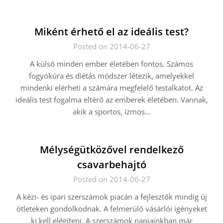
Miként érhető el az ideális test?
Posted on 2014-06-27
A külső minden ember életében fontos. Számos
fogyókúra és diétás módszer létezik, amelyekkel
mindenki elérheti a számára megfelelő testalkatot. Az
ideális test fogalma eltérő az emberek életében. Vannak,
akik a sportos, izmos…
Mélységütközővel rendelkező
csavarbehajtó
Posted on 2014-06-27
A kézi- és ipari szerszámok piacán a fejlesztők mindig új
ötleteken gondolkodnak. A felmerülő vásárlói igényeket
ki kell elégíteni. A szerszámok napjainkban már