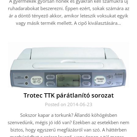
A gyermekek gyorsan nőnek és gyakran kell számukra új
ruhadarabokat beszerezni. Éppen ezért, sokak számára az
ár a döntő tényező akkor, amikor leteszik voksukat egyik
vagy másik termék mellett. A cipő kiválasztására…
Trotec TTK párátlanító sorozat
Posted on 2014-06-23
Sokszor kapar a torkunk? Állandó köhögésben
szenvedünk, mégis jó idő van? Ezekben az esetekben nem
biztos, hogy egyszerű megfázásról van szó. A háttérben