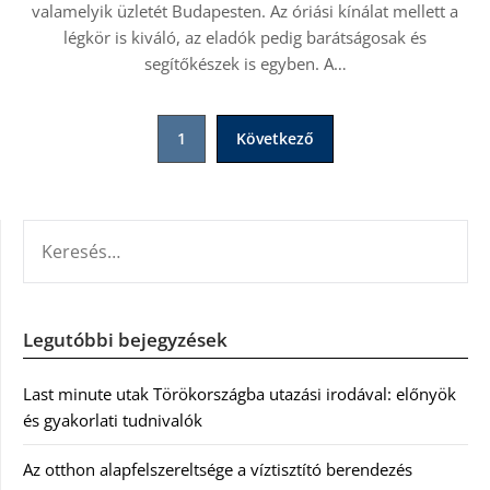
valamelyik üzletét Budapesten. Az óriási kínálat mellett a
légkör is kiváló, az eladók pedig barátságosak és
segítőkészek is egyben. A…
Bejegyzések
1
Következő
lapozása
KERESÉS:
Legutóbbi bejegyzések
Last minute utak Törökországba utazási irodával: előnyök
és gyakorlati tudnivalók
Az otthon alapfelszereltsége a víztisztító berendezés