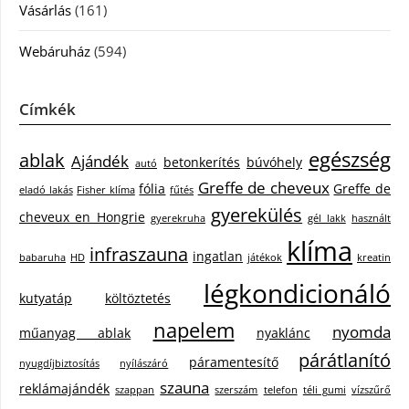
Vásárlás
(161)
Webáruház
(594)
Címkék
egészség
ablak
Ajándék
betonkerítés
búvóhely
autó
Greffe de cheveux
fólia
Greffe de
eladó lakás
Fisher klíma
fűtés
gyerekülés
cheveux en Hongrie
gyerekruha
gél lakk
használt
klíma
infraszauna
ingatlan
babaruha
HD
játékok
kreatin
légkondicionáló
kutyatáp
költöztetés
napelem
nyomda
műanyag ablak
nyaklánc
párátlanító
páramentesítő
nyugdíjbiztosítás
nyílászáró
szauna
reklámajándék
szappan
szerszám
telefon
téli gumi
vízszűrő