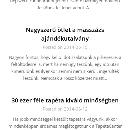
népszerű ruhadarabot jelenti. Szinte bármilyen bővebb
felsőhöz fel lehet venni. A…
Nagyszerű ötlet a masszázs
ajándékutalvány
Posted on 2014-06-15
Nagyon fontos, hogy kellő időt szakítsunk a pihenésre, a
feltöltődésre is, mert ha nem így teszünk, egy idő után
kimerülünk és ilyenkor semmi nem sikerül, ingerültek
leszünk. Nemcsak a rossz közérzet miatt…
30 ezer féle tapéta kiváló minőségben
Posted on 2014-06-12
Ha jobb minőséggel készült tapétára vágyunk, akkor
mindenképpen érdemes meglátogatnunk a TapétaCenter