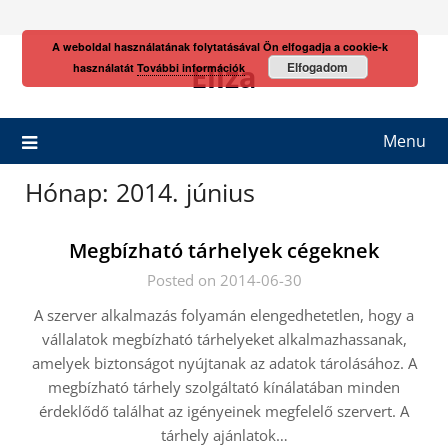
Skip
to
A weboldal használatának folytatásával Ön elfogadja a cookie-k
content
Eliza
Elfogadom
használatát
További információk
Menu
Hónap:
2014. június
Megbízható tárhelyek cégeknek
Posted on 2014-06-30
A szerver alkalmazás folyamán elengedhetetlen, hogy a
vállalatok megbízható tárhelyeket alkalmazhassanak,
amelyek biztonságot nyújtanak az adatok tárolásához. A
megbízható tárhely szolgáltató kínálatában minden
érdeklődő találhat az igényeinek megfelelő szervert. A
tárhely ajánlatok…