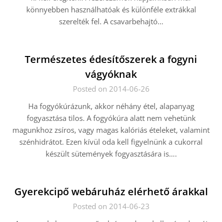
könnyebben használhatóak és különféle extrákkal
szerelték fel. A csavarbehajtó…
Természetes édesítőszerek a fogyni
vágyóknak
Posted on 2014-06-26
Ha fogyókúrázunk, akkor néhány étel, alapanyag
fogyasztása tilos. A fogyókúra alatt nem vehetünk
magunkhoz zsíros, vagy magas kalóriás ételeket, valamint
szénhidrátot. Ezen kívül oda kell figyelnünk a cukorral
készült sütemények fogyasztására is….
Gyerekcipő webáruház elérhető árakkal
Posted on 2014-06-23