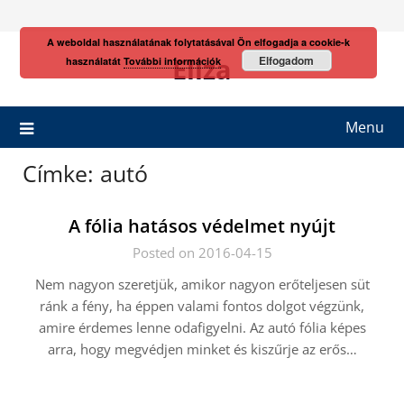
Skip
to
A weboldal használatának folytatásával Ön elfogadja a cookie-k
content
Eliza
Elfogadom
használatát
További információk
Menu
Címke:
autó
A fólia hatásos védelmet nyújt
Posted on 2016-04-15
Nem nagyon szeretjük, amikor nagyon erőteljesen süt
ránk a fény, ha éppen valami fontos dolgot végzünk,
amire érdemes lenne odafigyelni. Az autó fólia képes
arra, hogy megvédjen minket és kiszűrje az erős…