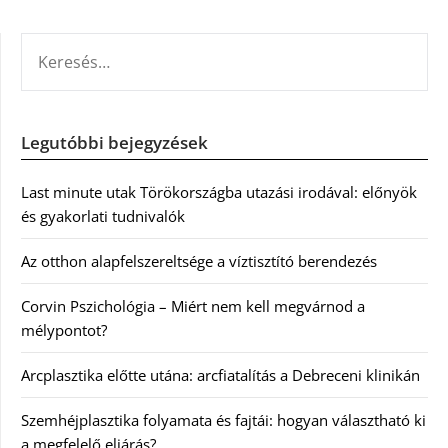
KERESÉS:
Legutóbbi bejegyzések
Last minute utak Törökországba utazási irodával: előnyök
és gyakorlati tudnivalók
Az otthon alapfelszereltsége a víztisztító berendezés
Corvin Pszichológia – Miért nem kell megvárnod a
mélypontot?
Arcplasztika előtte utána: arcfiatalítás a Debreceni klinikán
Szemhéjplasztika folyamata és fajtái: hogyan választható ki
a megfelelő eljárás?