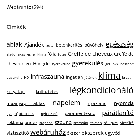
Webáruház
(594)
Címkék
egészség
ablak
Ajándék
betonkerítés
búvóhely
autó
Greffe de cheveux
fólia
Greffe de
eladó lakás
Fisher klíma
fűtés
gyerekülés
cheveux en Hongrie
gyerekruha
gél lakk
használt
klíma
infraszauna
ingatlan
babaruha
HD
játékok
kreatin
légkondicionáló
kutyatáp
költöztetés
napelem
nyomda
műanyag ablak
nyaklánc
párátlanító
páramentesítő
nyugdíjbiztosítás
nyílászáró
szauna
reklámajándék
szappan
szerszám
telefon
téli gumi
vízszűrő
webáruház
víztisztító
ékszerek
ékszer
ügyvéd