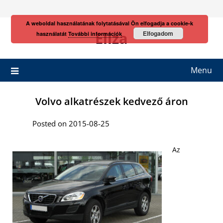
Skip
to
A weboldal használatának folytatásával Ön elfogadja a cookie-k
content
Eliza
Elfogadom
használatát
További információk
Menu
Volvo alkatrészek kedvező áron
Posted on 2015-08-25
Az