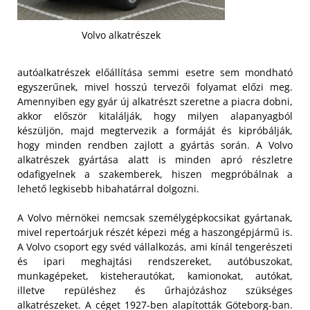
Volvo alkatrészek
autóalkatrészek előállítása semmi esetre sem mondható
egyszerűnek, mivel hosszú tervezői folyamat előzi meg.
Amennyiben egy gyár új alkatrészt szeretne a piacra dobni,
akkor először kitalálják, hogy milyen alapanyagból
készüljön, majd megtervezik a formáját és kipróbálják,
hogy minden rendben zajlott a gyártás során. A Volvo
alkatrészek gyártása alatt is minden apró részletre
odafigyelnek a szakemberek, hiszen megpróbálnak a
lehető legkisebb hibahatárral dolgozni.
A Volvo mérnökei nemcsak személygépkocsikat gyártanak,
mivel repertoárjuk részét képezi még a haszongépjármű is.
A Volvo csoport egy svéd vállalkozás, ami kínál tengerészeti
és ipari meghajtási rendszereket, autóbuszokat,
munkagépeket, kisteherautókat, kamionokat, autókat,
illetve repüléshez és űrhajózáshoz szükséges
alkatrészeket. A céget 1927-ben alapították Göteborg-ban.