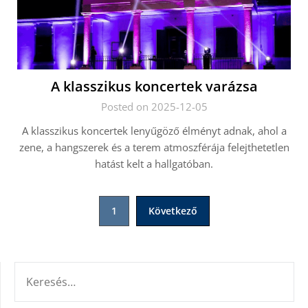
A klasszikus koncertek varázsa
Posted on 2025-12-05
A klasszikus koncertek lenyűgöző élményt adnak, ahol a
zene, a hangszerek és a terem atmoszférája felejthetetlen
hatást kelt a hallgatóban.
Bejegyzések
1
Következő
lapozása
KERESÉS: