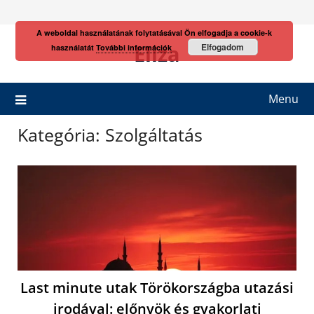
Skip
to
A weboldal használatának folytatásával Ön elfogadja a cookie-k
content
Eliza
Elfogadom
használatát
További információk
Menu
Kategória:
Szolgáltatás
Last minute utak Törökországba utazási
irodával: előnyök és gyakorlati