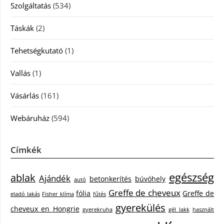
Szolgáltatás
(534)
Táskák
(2)
Tehetségkutató
(1)
Vallás
(1)
Vásárlás
(161)
Webáruház
(594)
Címkék
egészség
ablak
Ajándék
betonkerítés
búvóhely
autó
Greffe de cheveux
fólia
Greffe de
eladó lakás
Fisher klíma
fűtés
gyerekülés
cheveux en Hongrie
gyerekruha
gél lakk
használt