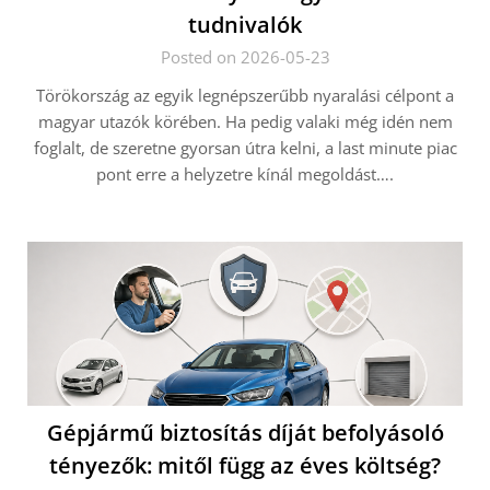
tudnivalók
Posted on 2026-05-23
Törökország az egyik legnépszerűbb nyaralási célpont a
magyar utazók körében. Ha pedig valaki még idén nem
foglalt, de szeretne gyorsan útra kelni, a last minute piac
pont erre a helyzetre kínál megoldást….
Gépjármű biztosítás díját befolyásoló
tényezők: mitől függ az éves költség?