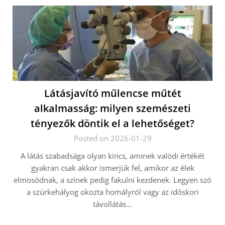
Látásjavító műlencse műtét
alkalmasság: milyen szemészeti
tényezők döntik el a lehetőséget?
Posted on 2026-01-29
A látás szabadsága olyan kincs, aminek valódi értékét
gyakran csak akkor ismerjük fel, amikor az élek
elmosódnak, a színek pedig fakulni kezdenek. Legyen szó
a szürkehályog okozta homályról vagy az időskori
távollátás…