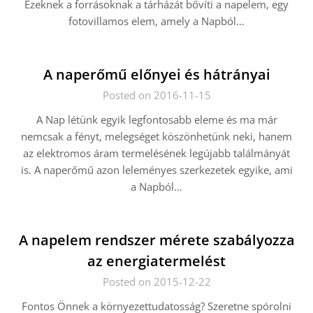
Ezeknek a forrásoknak a tárházát bővíti a napelem, egy
fotovillamos elem, amely a Napból…
A naperőmű előnyei és hátrányai
Posted on 2016-11-15
A Nap létünk egyik legfontosabb eleme és ma már
nemcsak a fényt, melegséget köszönhetünk neki, hanem
az elektromos áram termelésének legújabb találmányát
is. A naperőmű azon leleményes szerkezetek egyike, ami
a Napból…
A napelem rendszer mérete szabályozza
az energiatermelést
Posted on 2015-12-22
Fontos Önnek a környezettudatosság? Szeretne spórolni