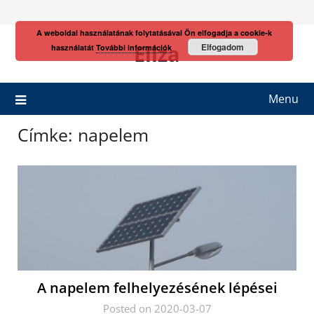
Skip
to
A weboldal használatának folytatásával Ön elfogadja a cookie-k
content
Eliza
Elfogadom
használatát
További információk
Menu
Címke:
napelem
A napelem felhelyezésének lépései
Posted on 2020-03-07