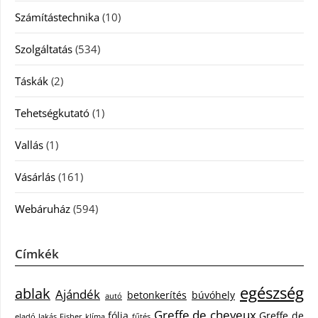
Számítástechnika
(10)
Szolgáltatás
(534)
Táskák
(2)
Tehetségkutató
(1)
Vallás
(1)
Vásárlás
(161)
Webáruház
(594)
Címkék
egészség
ablak
Ajándék
betonkerítés
búvóhely
autó
Greffe de cheveux
fólia
Greffe de
eladó lakás
Fisher klíma
fűtés