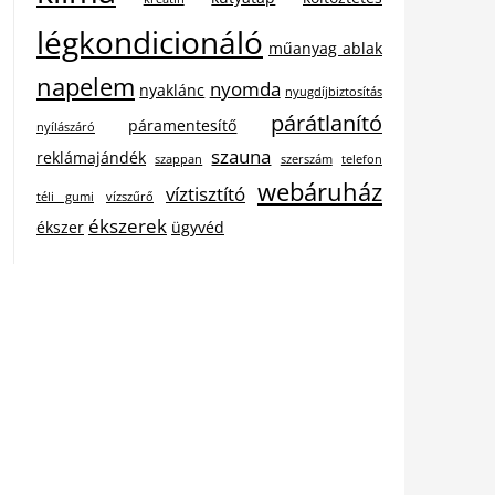
légkondicionáló
műanyag ablak
napelem
nyomda
nyaklánc
nyugdíjbiztosítás
párátlanító
páramentesítő
nyílászáró
szauna
reklámajándék
szappan
szerszám
telefon
webáruház
víztisztító
téli gumi
vízszűrő
ékszerek
ékszer
ügyvéd