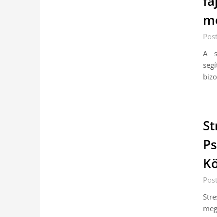
fa
me
Pos
A s
seg
bizo
St
Ps
K
Pos
Stre
mego