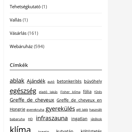
Tehetségkutató
(1)
Vallás
(1)
Vásárlás
(161)
Webáruház
(594)
Címkék
ablak
Ajándék
betonkerítés
búvóhely
autó
egészség
fólia
eladó lakás
Fisher klíma
fűtés
Greffe de cheveux
Greffe de cheveux en
gyerekülés
Hongrie
gyerekruha
gél lakk
használt
infraszauna
ingatlan
babaruha
HD
játékok
klíma
kutyatáp
költöztetés
kreatin