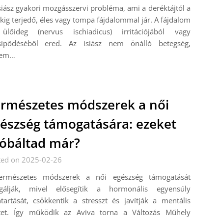
siász gyakori mozgásszervi probléma, ami a deréktájtól a
kig terjedő, éles vagy tompa fájdalommal jár. A fájdalom
ülőideg (nervus ischiadicus) irritációjából vagy
sípődéséből ered. Az isiász nem önálló betegség,
nem…
rmészetes módszerek a női
észség támogatására: ezeket
óbáltad már?
ted on 2025-02-26
ermészetes módszerek a női egészség támogatását
lgálják, mivel elősegítik a hormonális egyensúly
tartását, csökkentik a stresszt és javítják a mentális
étet. Így működik az Aviva torna a Változás Műhely