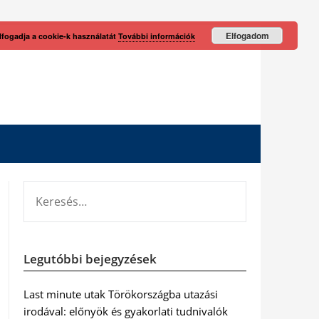
Elfogadom
lfogadja a cookie-k használatát
További információk
KERESÉS:
Legutóbbi bejegyzések
Last minute utak Törökországba utazási
irodával: előnyök és gyakorlati tudnivalók