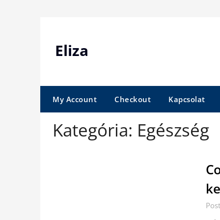
Skip
to
content
Eliza
My Account
Checkout
Kapcsolat
Kategória:
Egészség
Co
ke
Pos