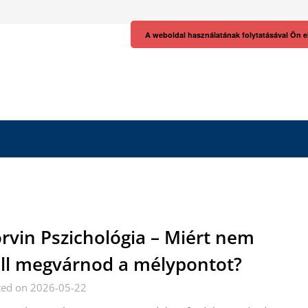
A weboldal használatának folytatásával Ön e
rvin Pszichológia – Miért nem
ll megvárnod a mélypontot?
ted on 2026-05-22