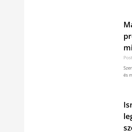
Má
pr
mi
Pos
Szem
és m
Is
le
sz