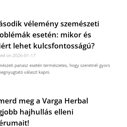
sodik vélemény szemészeti
oblémák esetén: mikor és
ért lehet kulcsfontosságú?
ted on 2026-01-17
észeti panasz esetén természetes, hogy szeretnél gyors
egnyugtató választ kapni.
merd meg a Varga Herbal
gjobb hajhullás elleni
érumait!