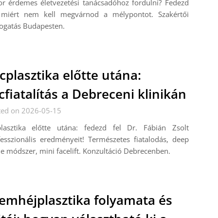
or érdemes életvezetési tanácsadóhoz fordulni? Fedezd
, miért nem kell megvárnod a mélypontot. Szakértői
ogatás Budapesten.
cplasztika előtte utána:
cfiatalítás a Debreceni klinikán
ted on 2026-05-15
plasztika előtte utána: fedezd fel Dr. Fábián Zsolt
esszionális eredményeit! Természetes fiatalodás, deep
e módszer, mini facelift. Konzultáció Debrecenben.
emhéjplasztika folyamata és