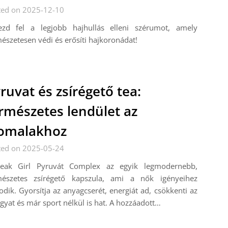
ted on 2025-12-10
ezd fel a legjobb hajhullás elleni szérumot, amely
észetesen védi és erősíti hajkoronádat!
ruvat és zsírégető tea:
rmészetes lendület az
omalakhoz
ted on 2025-05-24
eak Girl Pyruvát Complex az egyik legmodernebb,
mészetes zsírégető kapszula, ami a nők igényeihez
odik. Gyorsítja az anyagcserét, energiát ad, csökkenti az
gyat és már sport nélkül is hat. A hozzáadott…