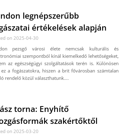
ndon legnépszerűbb
gászatai értékelések alapján
ted on 2025-04-30
don pezsgő városi élete nemcsak kulturális és
tronómiai szempontból kínál kiemelkedő lehetőségeket,
em az egészségügyi szolgáltatások terén is. Különösen
 ez a fogászatokra, hiszen a brit fővárosban számtalan
ló rendelő közül választhatunk….
iász torna: Enyhítő
zgásformák szakértőktől
ted on 2025-03-20