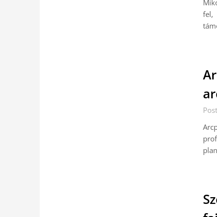
Mik
fel
tám
Ar
ar
Pos
Arc
prof
plan
Sz