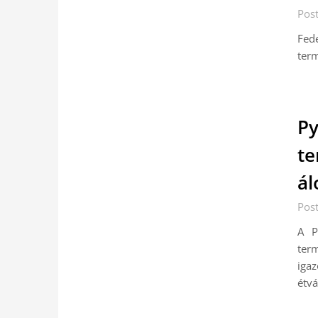
Pos
Fed
term
Py
te
ál
Pos
A P
ter
igaz
étvá