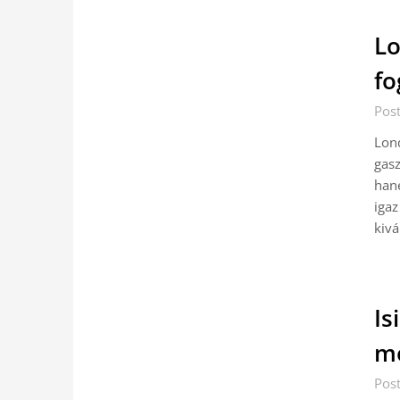
Lo
fo
Pos
Lon
gasz
han
igaz
kivá
Is
mo
Pos