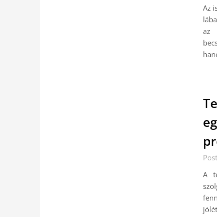
Az i
lába
az 
bec
ha
Te
eg
pr
Pos
A t
szo
fenn
jól