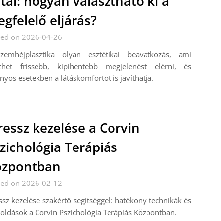
jtái: hogyan választható ki a
gfelelő eljárás?
ted on 2026-04-26
zemhéjplasztika olyan esztétikai beavatkozás, ami
íthet frissebb, kipihentebb megjelenést elérni, és
nyos esetekben a látáskomfortot is javíthatja.
ressz kezelése a Corvin
zichológia Terápiás
özpontban
ted on 2026-02-12
ssz kezelése szakértő segítséggel: hatékony technikák és
ldások a Corvin Pszichológia Terápiás Központban.