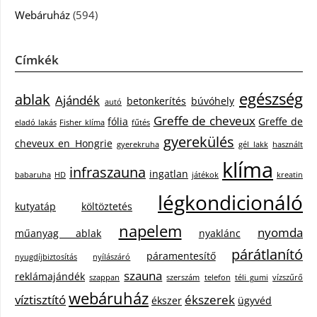
Webáruház
(594)
Címkék
egészség
ablak
Ajándék
betonkerítés
búvóhely
autó
Greffe de cheveux
fólia
Greffe de
eladó lakás
Fisher klíma
fűtés
gyerekülés
cheveux en Hongrie
gyerekruha
gél lakk
használt
klíma
infraszauna
ingatlan
babaruha
HD
játékok
kreatin
légkondicionáló
kutyatáp
költöztetés
napelem
nyomda
műanyag ablak
nyaklánc
párátlanító
páramentesítő
nyugdíjbiztosítás
nyílászáró
szauna
reklámajándék
szappan
szerszám
telefon
téli gumi
vízszűrő
webáruház
víztisztító
ékszerek
ékszer
ügyvéd