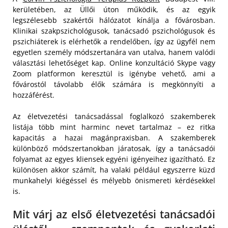
kerületében, az Üllői úton működik, és az egyik
legszélesebb szakértői hálózatot kínálja a fővárosban.
Klinikai szakpszichológusok, tanácsadó pszichológusok és
pszichiáterek is elérhetők a rendelőben, így az ügyfél nem
egyetlen személy módszertanára van utalva, hanem valódi
választási lehetőséget kap. Online konzultáció Skype vagy
Zoom platformon keresztül is igénybe vehető, ami a
fővárostól távolabb élők számára is megkönnyíti a
hozzáférést.
Az életvezetési tanácsadással foglalkozó szakemberek
listája több mint harminc nevet tartalmaz – ez ritka
kapacitás a hazai magánpraxisban. A szakemberek
különböző módszertanokban járatosak, így a tanácsadói
folyamat az egyes kliensek egyéni igényeihez igazítható. Ez
különösen akkor számít, ha valaki például egyszerre küzd
munkahelyi kiégéssel és mélyebb önismereti kérdésekkel
is.
Mit várj az első életvezetési tanácsadói