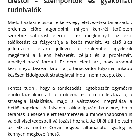
üléstől – szempontok és gyakorlati
tudnivalók
Mielőtt valaki először felkeres egy életvezetési tanácsadót,
érdemes előre átgondolni, milyen konkrét területen
szeretne változást elérni – ez megkönnyíti az első
találkozást és felgyorsítja a közös munkát. Az első ülés
jellemzően feltáró jellegű: a szakember igyekszik
megérteni a kliens helyzetét, céljait és a problémát,
amellyel hozzá fordult. Ez nem jelenti azt, hogy azonnal
kész megoldásokat kap – a jó tanácsadói folyamat inkább
közösen kidolgozott stratégiával indul, nem receptekkel.
Fontos tudni, hogy a tanácsadás legtöbbször egymásra
épülő fázisokból áll: a probléma és a célok tisztázása, a
stratégia kialakítása, majd a változások integrálása a
hétköznapokba. A folyamat akkor igazán hatékony, ha a
terápiás üléseken elért felismerések a mindennapokban is
valódi viselkedésbeli változást hoznak. Az Üllői úti helyszín
az M3-as metró Corvin-negyed állomásától gyalog is
könnyen megközelíthető.