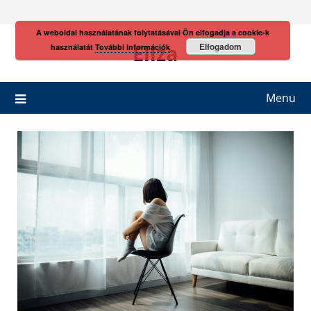
Skip
to
A weboldal használatának folytatásával Ön elfogadja a cookie-k
content
Eliza
Elfogadom
használatát
További információk
Menu