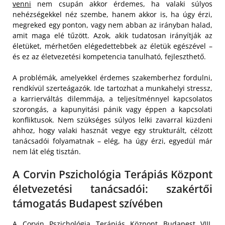
venni
nem csupán akkor érdemes, ha valaki súlyos
nehézségekkel néz szembe, hanem akkor is, ha úgy érzi,
megreked egy ponton, vagy nem abban az irányban halad,
amit maga elé tűzött. Azok, akik tudatosan irányítják az
életüket, mérhetően elégedettebbek az életük egészével –
és ez az életvezetési kompetencia tanulható, fejleszthető.
A problémák, amelyekkel érdemes szakemberhez fordulni,
rendkívül szerteágazók. Ide tartozhat a munkahelyi stressz,
a karrierváltás dilemmája, a teljesítménnyel kapcsolatos
szorongás, a kapunyitási pánik vagy éppen a kapcsolati
konfliktusok. Nem szükséges súlyos lelki zavarral küzdeni
ahhoz, hogy valaki hasznát vegye egy strukturált, célzott
tanácsadói folyamatnak – elég, ha úgy érzi, egyedül már
nem lát elég tisztán.
A Corvin Pszichológia Terápiás Központ
életvezetési tanácsadói: szakértői
támogatás Budapest szívében
A
Corvin Pszichológia Terápiás Központ
Budapest VIII.