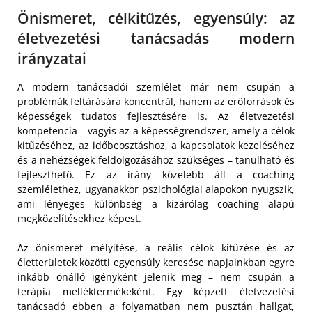
Önismeret, célkitűzés, egyensúly: az
életvezetési tanácsadás modern
irányzatai
A modern tanácsadói szemlélet már nem csupán a
problémák feltárására koncentrál, hanem az erőforrások és
képességek tudatos fejlesztésére is. Az életvezetési
kompetencia – vagyis az a képességrendszer, amely a célok
kitűzéséhez, az időbeosztáshoz, a kapcsolatok kezeléséhez
és a nehézségek feldolgozásához szükséges – tanulható és
fejleszthető. Ez az irány közelebb áll a coaching
szemlélethez, ugyanakkor pszichológiai alapokon nyugszik,
ami lényeges különbség a kizárólag coaching alapú
megközelítésekhez képest.
Az önismeret mélyítése, a reális célok kitűzése és az
életterületek közötti egyensúly keresése napjainkban egyre
inkább önálló igényként jelenik meg – nem csupán a
terápia melléktermékeként. Egy képzett életvezetési
tanácsadó ebben a folyamatban nem pusztán hallgat,