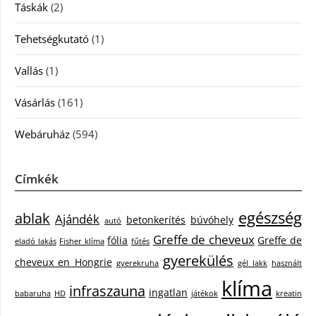
Táskák
(2)
Tehetségkutató
(1)
Vallás
(1)
Vásárlás
(161)
Webáruház
(594)
Címkék
egészség
ablak
Ajándék
betonkerítés
búvóhely
autó
Greffe de cheveux
fólia
Greffe de
eladó lakás
Fisher klíma
fűtés
gyerekülés
cheveux en Hongrie
gyerekruha
gél lakk
használt
klíma
infraszauna
ingatlan
babaruha
HD
játékok
kreatin