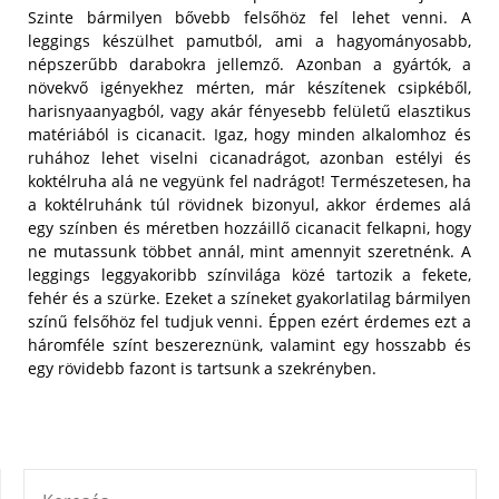
Szinte bármilyen bővebb felsőhöz fel lehet venni. A
leggings készülhet pamutból, ami a hagyományosabb,
népszerűbb darabokra jellemző. Azonban a gyártók, a
növekvő igényekhez mérten, már készítenek csipkéből,
harisnyaanyagból, vagy akár fényesebb felületű elasztikus
matériából is cicanacit.
Igaz, hogy minden alkalomhoz és
ruhához lehet viselni cicanadrágot, azonban estélyi és
koktélruha alá ne vegyünk fel nadrágot! Természetesen, ha
a koktélruhánk túl rövidnek bizonyul, akkor érdemes alá
egy színben és méretben hozzáillő cicanacit felkapni, hogy
ne mutassunk többet annál, mint amennyit szeretnénk. A
leggings leggyakoribb színvilága közé tartozik a fekete,
fehér és a szürke. Ezeket a színeket gyakorlatilag bármilyen
színű felsőhöz fel tudjuk venni. Éppen ezért érdemes ezt a
háromféle színt beszereznünk, valamint egy hosszabb és
egy rövidebb fazont is tartsunk a szekrényben.
KERESÉS: