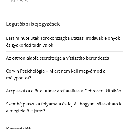
Legutóbbi bejegyzések
Last minute utak Törökországba utazási irodával: előnyök
és gyakorlati tudnivalók
Az otthon alapfelszereltsége a víztisztító berendezés
Corvin Pszichológia – Miért nem kell megvárnod a
mélypontot?
Arcplasztika előtte utána: arcfiatalítás a Debreceni klinikán
Szemhéjplasztika folyamata és fajtái: hogyan választható ki
a megfelelő eljárás?
Kategóriák