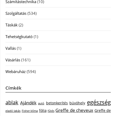
Számítástechnika
(10)
Szolgáltatás
(534)
Táskák
(2)
Tehetségkutató
(1)
Vallás
(1)
Vásárlás
(161)
Webáruház
(594)
Címkék
egészség
ablak
Ajándék
betonkerítés
búvóhely
autó
Greffe de cheveux
fólia
Greffe de
eladó lakás
Fisher klíma
fűtés