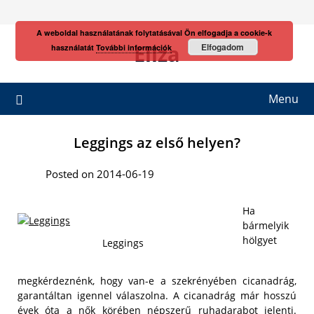
Skip
to
A weboldal használatának folytatásával Ön elfogadja a cookie-k
content
Eliza
Elfogadom
használatát
További információk
Menu
Leggings az első helyen?
Posted on 2014-06-19
Ha
bármelyik
hölgyet
Leggings
megkérdeznénk, hogy van-e a szekrényében cicanadrág,
garantáltan igennel válaszolna. A cicanadrág már hosszú
évek óta a nők körében népszerű ruhadarabot jelenti.