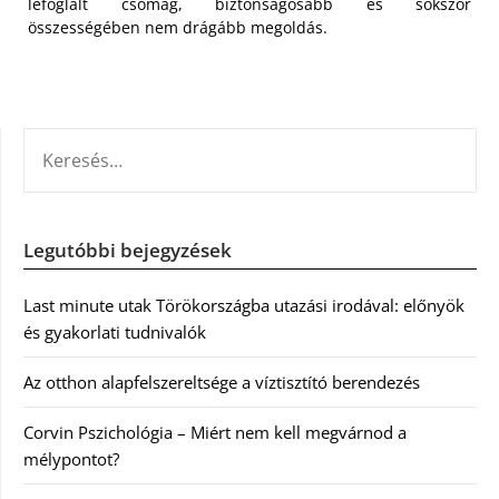
lefoglalt csomag, biztonságosabb és sokszor
összességében nem drágább megoldás.
KERESÉS:
Legutóbbi bejegyzések
Last minute utak Törökországba utazási irodával: előnyök
és gyakorlati tudnivalók
Az otthon alapfelszereltsége a víztisztító berendezés
Corvin Pszichológia – Miért nem kell megvárnod a
mélypontot?