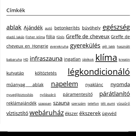
Címkék
egészség
ablak
Ajándék
betonkerítés
búvóhely
autó
Greffe de cheveux
fólia
Greffe de
eladó lakás
Fisher klíma
fűtés
gyerekülés
cheveux en Hongrie
gyerekruha
gél lakk
használt
klíma
infraszauna
ingatlan
babaruha
HD
játékok
kreatin
légkondicionáló
kutyatáp
költöztetés
napelem
nyomda
műanyag ablak
nyaklánc
párátlanító
páramentesítő
nyugdíjbiztosítás
nyílászáró
szauna
reklámajándék
szappan
szerszám
telefon
téli gumi
vízszűrő
webáruház
víztisztító
ékszerek
ékszer
ügyvéd