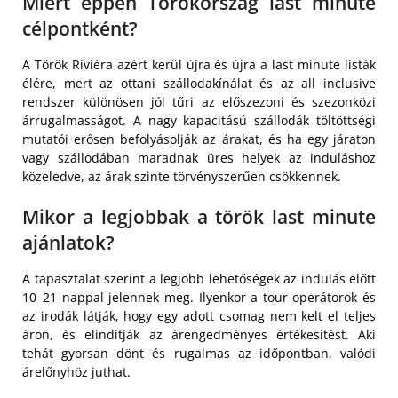
Miért éppen Törökország last minute
célpontként?
A Török Riviéra azért kerül újra és újra a last minute listák
élére, mert az ottani szállodakínálat és az all inclusive
rendszer különösen jól tűri az előszezoni és szezonközi
árrugalmasságot. A nagy kapacitású szállodák töltöttségi
mutatói erősen befolyásolják az árakat, és ha egy járaton
vagy szállodában maradnak üres helyek az induláshoz
közeledve, az árak szinte törvényszerűen csökkennek.
Mikor a legjobbak a török last minute
ajánlatok?
A tapasztalat szerint a legjobb lehetőségek az indulás előtt
10–21 nappal jelennek meg. Ilyenkor a tour operátorok és
az irodák látják, hogy egy adott csomag nem kelt el teljes
áron, és elindítják az árengedményes értékesítést. Aki
tehát gyorsan dönt és rugalmas az időpontban, valódi
árelőnyhöz juthat.