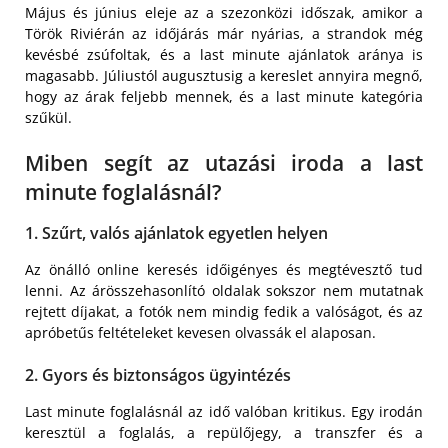
Május és június eleje az a szezonközi időszak, amikor a
Török Riviérán az időjárás már nyárias, a strandok még
kevésbé zsúfoltak, és a last minute ajánlatok aránya is
magasabb. Júliustól augusztusig a kereslet annyira megnő,
hogy az árak feljebb mennek, és a last minute kategória
szűkül.
Miben segít az utazási iroda a last
minute foglalásnál?
1. Szűrt, valós ajánlatok egyetlen helyen
Az önálló online keresés időigényes és megtévesztő tud
lenni. Az árösszehasonlító oldalak sokszor nem mutatnak
rejtett díjakat, a fotók nem mindig fedik a valóságot, és az
apróbetűs feltételeket kevesen olvassák el alaposan.
2. Gyors és biztonságos ügyintézés
Last minute foglalásnál az idő valóban kritikus. Egy irodán
keresztül a foglalás, a repülőjegy, a transzfer és a