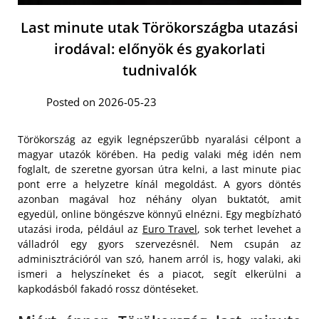
Last minute utak Törökországba utazási
irodával: előnyök és gyakorlati
tudnivalók
Posted on 2026-05-23
Törökország az egyik legnépszerűbb nyaralási célpont a
magyar utazók körében. Ha pedig valaki még idén nem
foglalt, de szeretne gyorsan útra kelni, a last minute piac
pont erre a helyzetre kínál megoldást. A gyors döntés
azonban magával hoz néhány olyan buktatót, amit
egyedül, online böngészve könnyű elnézni. Egy megbízható
utazási iroda, például az
Euro Travel
, sok terhet levehet a
válladról egy gyors szervezésnél. Nem csupán az
adminisztrációról van szó, hanem arról is, hogy valaki, aki
ismeri a helyszíneket és a piacot, segít elkerülni a
kapkodásból fakadó rossz döntéseket.