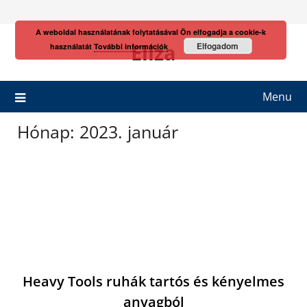
Skip
to
A weboldal használatának folytatásával Ön elfogadja a cookie-k
content
Eliza
Elfogadom
használatát
További információk
Menu
Hónap:
2023. január
Heavy Tools ruhák tartós és kényelmes
anyagból