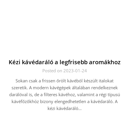
Kézi kávédaráló a legfrisebb aromákhoz
Posted on 2023-01-24
Sokan csak a frissen őrölt kávéból készült italokat
szeretik. A modern kávégépek általában rendelkeznek
darálóval is, de a filteres kávéhoz, valamint a régi típusú
kávéfőzőkhöz bizony elengedhetetlen a kávédaráló. A
kézi kávédaráló…