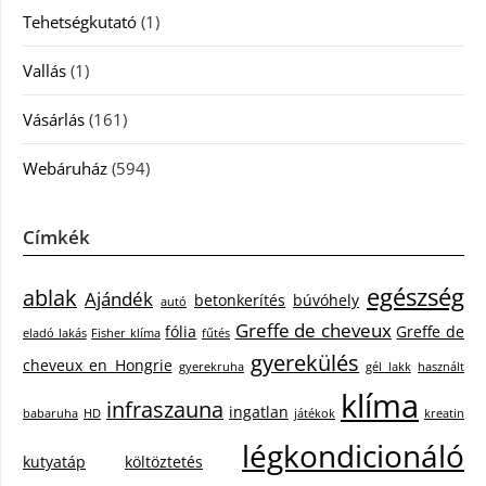
Tehetségkutató
(1)
Vallás
(1)
Vásárlás
(161)
Webáruház
(594)
Címkék
egészség
ablak
Ajándék
betonkerítés
búvóhely
autó
Greffe de cheveux
fólia
Greffe de
eladó lakás
Fisher klíma
fűtés
gyerekülés
cheveux en Hongrie
gyerekruha
gél lakk
használt
klíma
infraszauna
ingatlan
babaruha
HD
játékok
kreatin
légkondicionáló
kutyatáp
költöztetés