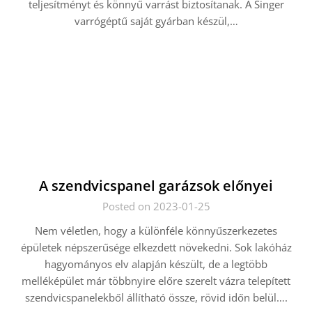
teljesítményt és könnyű varrást biztosítanak. A Singer
varrógéptű saját gyárban készül,…
A szendvicspanel garázsok előnyei
Posted on 2023-01-25
Nem véletlen, hogy a különféle könnyűszerkezetes
épületek népszerűsége elkezdett növekedni. Sok lakóház
hagyományos elv alapján készült, de a legtöbb
melléképület már többnyire előre szerelt vázra telepített
szendvicspanelekből állítható össze, rövid időn belül….