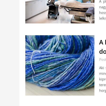
A p
nagy
hos
lelk
A 
do
Pos
Aki 
min
kipr
ter
hor