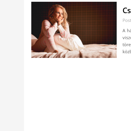
Cs
Pos
A h
vis
töre
közb