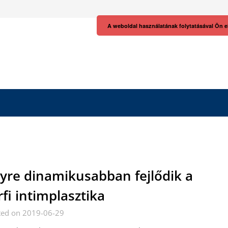
A weboldal használatának folytatásával Ön e
yre dinamikusabban fejlődik a
rfi intimplasztika
ted on 2019-06-29