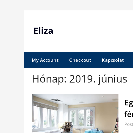
Skip
to
content
Eliza
My Account
Checkout
Kapcsolat
Hónap:
2019. június
Eg
fé
Pos