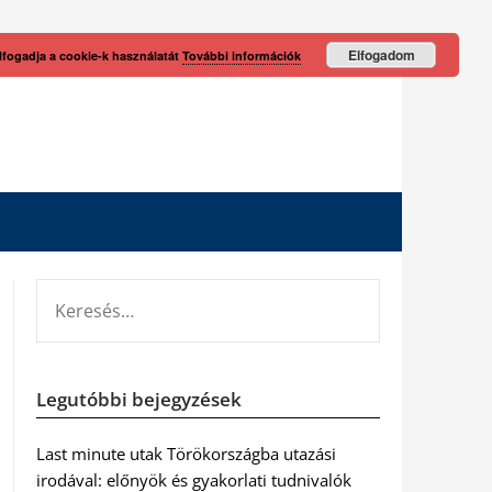
Elfogadom
lfogadja a cookie-k használatát
További információk
KERESÉS:
Legutóbbi bejegyzések
Last minute utak Törökországba utazási
irodával: előnyök és gyakorlati tudnivalók