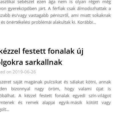
lasztikai sebészet ezen ága nem is olyan régen még
on gyerekcipőben járt. A férfiak csak álmodozhattak a
szabb és/vagy vastagabb péniszről, ami miatt sokaknak
i és önértékelési problémái alakultak ki. Korábbi…
kézzel festett fonalak új
lgokra sarkallnak
ted on 2019-06-26
szeret saját magának pulcsikat és sálakat kötni, annak
den bizonnyal nagy öröm, hogy valami újat is
óbálhat. A kézzel festett fonalak egyedi szín-világot
emtenek és remek alapjai egyik-másik kötött vagy
golt…