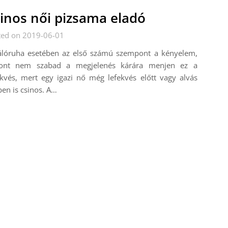
inos női pizsama eladó
ted on 2019-06-01
álóruha esetében az első számú szempont a kényelem,
zont nem szabad a megjelenés kárára menjen ez a
kvés, mert egy igazi nő még lefekvés előtt vagy alvás
en is csinos. A…