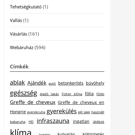
Tehetségkutató
(1)
Vallás
(1)
Vásárlás
(161)
Webáruház
(594)
Címkék
ablak
Ajándék
betonkerítés
búvóhely
autó
egészség
fólia
eladó lakás
Fisher klíma
fűtés
Greffe de cheveux
Greffe de cheveux en
gyerekülés
Hongrie
gyerekruha
gél lakk
használt
infraszauna
ingatlan
babaruha
HD
játékok
klíma
kutyatáp
költöztetés
kreatin