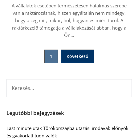
A vállalatok esetében természetesen hatalmas szerepe
van a raktározásnak, hiszen egyáltalán nem mindegy,
hogy a cég mit, mikor, hol, hogyan és miért tárol. A
raktárkezelő támogatja a vállalakozását abban, hogy a
Ön…
Bejegyzések
1
Következő
lapozása
KERESÉS:
Legutóbbi bejegyzések
Last minute utak Törökországba utazási irodával: előnyök
és gyakorlati tudnivalók