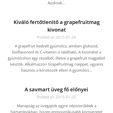
Azoknak…
Kiváló fertőtlenítő a grapefruitmag
kivonat
Posted on 2015-01-26
A grapefruit kedvelt gyümölcs, amiben glukozid,
bioflavonoid és C-vitamin is található. A kivonatot a
gyümölcshús egy részéből, illetve a grapefruit magjaiból
készítik. Alkalmazzon Grapefruitmag cseppet, ugyanis
hasznos a kórokozók ellen! A gyümölcs…
A savmart üveg fő előnyei
Posted on 2015-01-25
Manapság az üvegajtók egyre népszerűbbek a
háztartásokban, hiszen ergonomikusabb környezetet