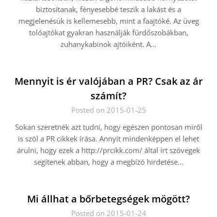
biztosítanak, fényesebbé teszik a lakást és a
megjelenésük is kellemesebb, mint a faajtóké. Az üveg
tolóajtókat gyakran használják fürdőszobákban,
zuhanykabinok ajtóiként. A…
Mennyit is ér valójában a PR? Csak az ár
számít?
Posted on 2015-01-25
Sokan szeretnék azt tudni, hogy egészen pontosan miről
is szól a PR cikkek írása. Annyit mindenképpen el lehet
árulni, hogy ezek a http://prcikk.com/ által írt szövegek
segítenek abban, hogy a megbízó hirdetése…
Mi állhat a bőrbetegségek mögött?
Posted on 2015-01-24