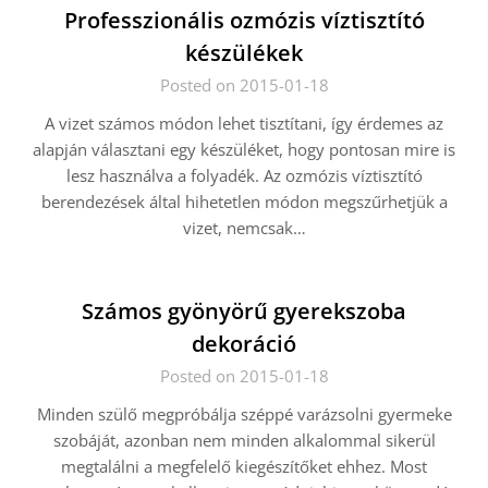
Professzionális ozmózis víztisztító
készülékek
Posted on 2015-01-18
A vizet számos módon lehet tisztítani, így érdemes az
alapján választani egy készüléket, hogy pontosan mire is
lesz használva a folyadék. Az ozmózis víztisztító
berendezések által hihetetlen módon megszűrhetjük a
vizet, nemcsak…
Számos gyönyörű gyerekszoba
dekoráció
Posted on 2015-01-18
Minden szülő megpróbálja széppé varázsolni gyermeke
szobáját, azonban nem minden alkalommal sikerül
megtalálni a megfelelő kiegészítőket ehhez. Most