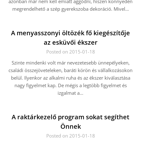
azonban már nem kell emiatt aggódni, hiszen könnyedén
megrendelhető a szép gyerekszoba dekoráció. Mivel…
A menyasszonyi öltözék fő kiegészítője
az esküvői ékszer
Posted on 2015-01-18
Szinte mindenki volt már nevezetesebb ünnepélyeken,
családi összejöveteleken, baráti körön és vállalkozásokon
belül. Ilyenkor az alkalmi ruha és az ékszer kiválasztása
nagy figyelmet kap. De mégis a legtöbb figyelmet és
izgalmat a…
A raktárkezelő program sokat segíthet
Önnek
Posted on 2015-01-18