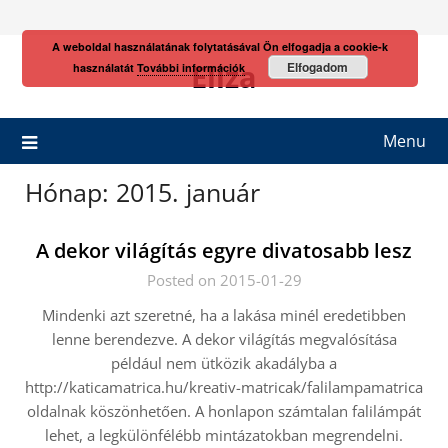
Skip
to
A weboldal használatának folytatásával Ön elfogadja a cookie-k
content
Eliza
Elfogadom
használatát
További információk
Menu
Hónap:
2015. január
A dekor világítás egyre divatosabb lesz
Posted on 2015-01-29
Mindenki azt szeretné, ha a lakása minél eredetibben
lenne berendezve. A dekor világítás megvalósítása
például nem ütközik akadályba a
http://katicamatrica.hu/kreativ-matricak/falilampamatrica
oldalnak köszönhetően. A honlapon számtalan falilámpát
lehet, a legkülönfélébb mintázatokban megrendelni.