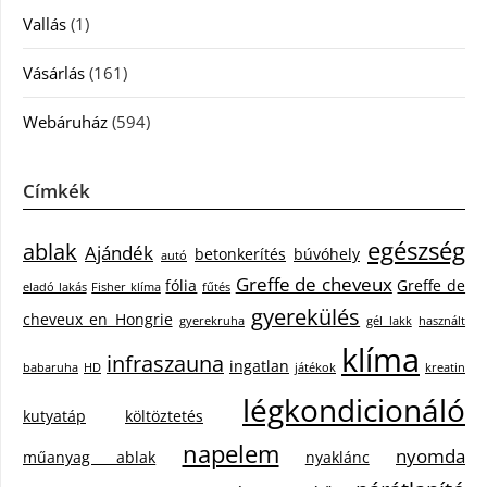
Vallás
(1)
Vásárlás
(161)
Webáruház
(594)
Címkék
egészség
ablak
Ajándék
betonkerítés
búvóhely
autó
Greffe de cheveux
fólia
Greffe de
eladó lakás
Fisher klíma
fűtés
gyerekülés
cheveux en Hongrie
gyerekruha
gél lakk
használt
klíma
infraszauna
ingatlan
babaruha
HD
játékok
kreatin
légkondicionáló
kutyatáp
költöztetés
napelem
nyomda
műanyag ablak
nyaklánc