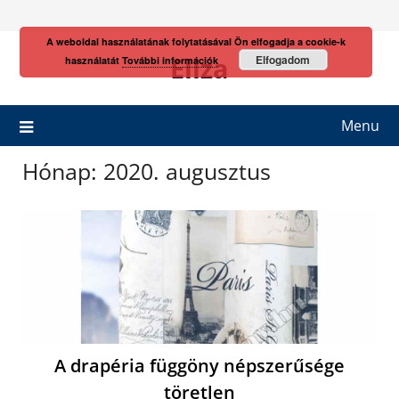
Skip
to
A weboldal használatának folytatásával Ön elfogadja a cookie-k
content
Eliza
Elfogadom
használatát
További információk
Menu
Hónap:
2020. augusztus
A drapéria függöny népszerűsége
töretlen