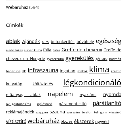
Webáruház
(594)
Címkék
egészség
ablak
Ajándék
betonkerítés
búvóhely
autó
Greffe de cheveux
fólia
Greffe de
eladó lakás
Fisher klíma
fűtés
gyerekülés
cheveux en Hongrie
gyerekruha
gél lakk
használt
klíma
infraszauna
ingatlan
babaruha
HD
játékok
kreatin
légkondicionáló
kutyatáp
költöztetés
napelem
nyomda
műanyag ablak
nyaklánc
párátlanító
páramentesítő
nyugdíjbiztosítás
nyílászáró
szauna
reklámajándék
szappan
szerszám
telefon
téli gumi
vízszűrő
webáruház
víztisztító
ékszerek
ékszer
ügyvéd