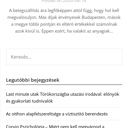
Posted on 2020-08-16
A betegszállítás ára legfőképpen attól függ, hogy hol kell
megvalósuljon. Más díjak érvényesek Budapesten, mások
a megye többi pontján és eltérő értékekkel számolnak
azok kívül is. Éppen ezért, ha valakit az anyagiak…
KERESÉS:
Legutóbbi bejegyzések
Last minute utak Törökországba utazási irodával: előnyök
és gyakorlati tudnivalók
Az otthon alapfelszereltsége a víztisztító berendezés
Corvin Pszichológia – Miért nem kell megvárnod a