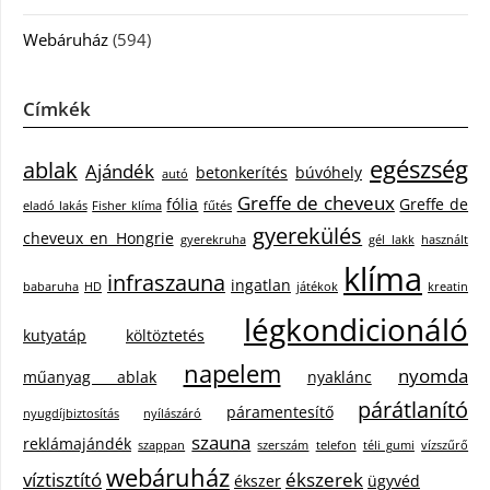
Webáruház
(594)
Címkék
egészség
ablak
Ajándék
betonkerítés
búvóhely
autó
Greffe de cheveux
fólia
Greffe de
eladó lakás
Fisher klíma
fűtés
gyerekülés
cheveux en Hongrie
gyerekruha
gél lakk
használt
klíma
infraszauna
ingatlan
babaruha
HD
játékok
kreatin
légkondicionáló
kutyatáp
költöztetés
napelem
nyomda
műanyag ablak
nyaklánc
párátlanító
páramentesítő
nyugdíjbiztosítás
nyílászáró
szauna
reklámajándék
szappan
szerszám
telefon
téli gumi
vízszűrő
webáruház
víztisztító
ékszerek
ékszer
ügyvéd