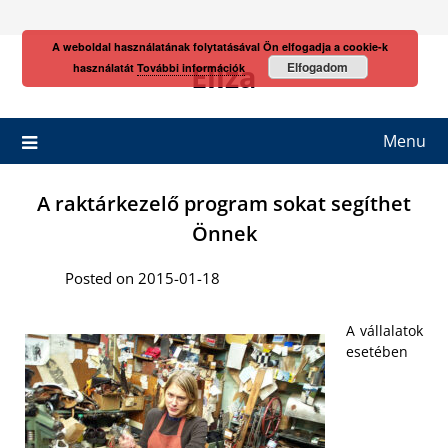
Skip
to
A weboldal használatának folytatásával Ön elfogadja a cookie-k
content
Eliza
Elfogadom
használatát
További információk
Menu
A raktárkezelő program sokat segíthet
Önnek
Posted on 2015-01-18
A vállalatok
esetében