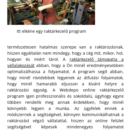
Itt elkéne egy raktárkezelő program
természetesen hatalmas szerepe van a raktározásnak,
hiszen egyáltalán nem mindegy, hogy a cég mit, mikor, hol,
hogyan és miért tárol. A
raktárkezelő támogatja a
vállalakozását
abban, hogy a Ön minél eredményesebben
optimalizálhassa a folyamatot. A program segít abban,
hogy minél rövidebbek legyenek az átfutási folyamatok,
hogy minél hamarabb eljusson a kívánt helyre a
raktározási egység. A Webdepo online raktárkezelő
program igen professzionális és sokoldalú, úgyhogy egyre
többen rendelik meg annak érdekében, hogy minél
könnyebb legyen a munka.
Az ügyfelek ennek a
módszernek a segítségével, könnyen kommunikálhatnak a
raktározást végző vállalattal, hiszen az online felület
segítségével képesek mindenegyes folyamatot