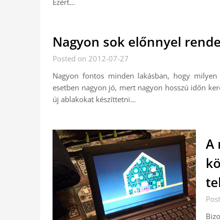
Ezért…
Nagyon sok előnnyel rend
Posted on 2012-07-27
Nagyon fontos minden lakásban, hogy milyen 
esetben nagyon jó, mert nagyon hosszú időn ker
új ablakokat készíttetni…
A 
kö
te
Pos
Biz