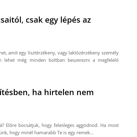
saitól, csak egy lépés az
het, amit egy lisztérzékeny, vagy laktózérzékeny személy
m lehet még minden boltban beszerezni a megfelelő
ítésben, ha hirtelen nem
á? Előre bocsátjuk, hogy felesleges aggódnod. Ha most
gítünk, hogy minél hamarabb Te is egy remek…