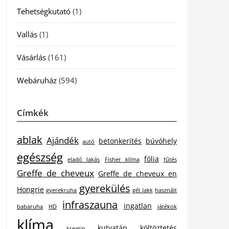
Tehetségkutató
(1)
Vallás
(1)
Vásárlás
(161)
Webáruház
(594)
Címkék
ablak
Ajándék
betonkerítés
búvóhely
autó
egészség
fólia
eladó lakás
Fisher klíma
fűtés
Greffe de cheveux
Greffe de cheveux en
gyerekülés
Hongrie
gyerekruha
gél lakk
használt
infraszauna
ingatlan
babaruha
HD
játékok
klíma
kutyatáp
költöztetés
kreatin