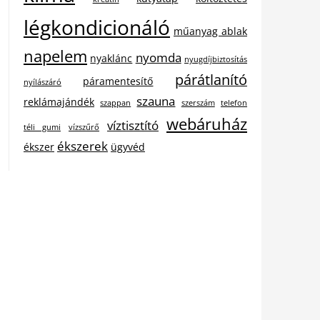
légkondicionáló
műanyag ablak
napelem
nyomda
nyaklánc
nyugdíjbiztosítás
párátlanító
páramentesítő
nyílászáró
szauna
reklámajándék
szappan
szerszám
telefon
webáruház
víztisztító
téli gumi
vízszűrő
ékszerek
ékszer
ügyvéd