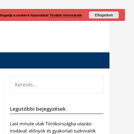
Elfogadom
lfogadja a cookie-k használatát
További információk
KERESÉS:
Legutóbbi bejegyzések
Last minute utak Törökországba utazási
irodával: előnyök és gyakorlati tudnivalók