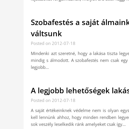
Szobafestés a saját álmaink
váltsunk
Posted on 2012-07-18
Mindenki azt szeretné, hogy a lakása tiszta legy
mindig s álmodott. A szobafestés nem csak eg
legjobb…
A legjobb lehetőségek lakás
Posted on 2012-07-18
A saját értékeinknek védelme nem is olyan egy
kell lennünk ahhoz, hogy minden rendben legyen
sok veszély leselkedik ránk amelyeket csak így…