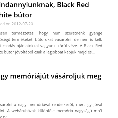
ndannyiunknak, Black Red
ite bútor
ted on 2012-07-20
jesen természetes, hogy nem szeretnénk gyenge
ségű termékeket, bútorokat vásárolni, de nem is kell,
t csodás ajánlatokkal vagyunk körül véve. A Black Red
e bútor jóvoltából csak a legjobbat kapjuk majd és…
nagy memóriájút vásároljuk meg
árolni a nagy memóriával rendelkezőt, mert így jóval
olni. A webáruházak különféle memória nagyságú mp3
 hogy…