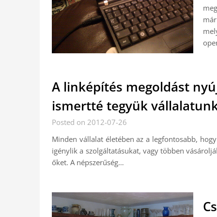
meg
már
mel
oper
A linképítés megoldást nyú
ismertté tegyük vállalatun
Posted on 2012-07-26
Minden vállalat életében az a legfontosabb, hogy 
igénylik a szolgáltatásukat, vagy többen vásárol
őket. A népszerűség…
Cs