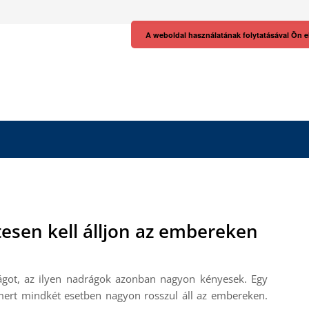
A weboldal használatának folytatásával Ön e
esen kell álljon az embereken
ágot, az ilyen nadrágok azonban nagyon kényesek. Egy
mert mindkét esetben nagyon rosszul áll az embereken.