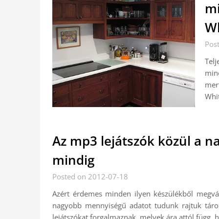
mi
Wh
Pos
Tel
minő
mer
Whit
Az mp3 lejátszók közül a 
mindig
Posted on 2012-07-18
Azért érdemes minden ilyen készülékből megvás
nagyobb mennyiségű adatot tudunk rajtuk tár
lejátszókat forgalmaznak, melyek ára attól függ,