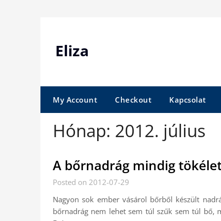
Skip
to
content
Eliza
My Account
Checkout
Kapcsolat
Hónap:
2012. július
A bőrnadrág mindig tökélet
Posted on 2012-07-29
Nagyon sok ember vásárol bőrből készült nadr
bőrnadrág nem lehet sem túl szűk sem túl bő, 