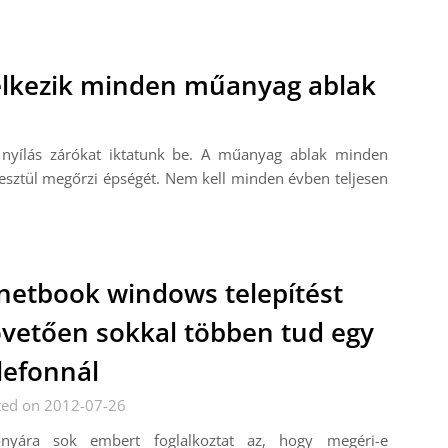
elkezik minden műanyag ablak
nyílás zárókat iktatunk be. A műanyag ablak minden
esztül megőrzi épségét. Nem kell minden évben teljesen
netbook windows telepítést
vetően sokkal többen tud egy
lefonnál
ted on 2012-07-26
onyára sok embert foglalkoztat az, hogy megéri-e