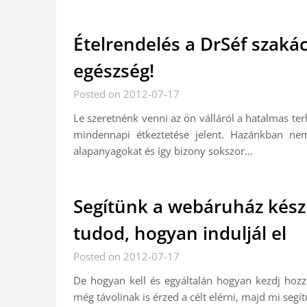
Ételrendelés a DrSéf szakác
egészség!
Posted on 2012-07-17
Le szeretnénk venni az ön válláról a hatalmas ter
mindennapi étkeztetése jelent. Hazánkban ne
alapanyagokat és így bizony sokszor…
Segítünk a webáruház kész
tudod, hogyan induljál el
Posted on 2012-07-17
De hogyan kell és egyáltalán hogyan kezdj hozz
még távolinak is érzed a célt elérni, majd mi se