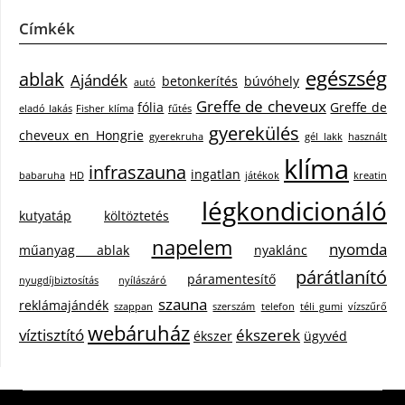
Címkék
egészség
ablak
Ajándék
betonkerítés
búvóhely
autó
Greffe de cheveux
fólia
Greffe de
eladó lakás
Fisher klíma
fűtés
gyerekülés
cheveux en Hongrie
gyerekruha
gél lakk
használt
klíma
infraszauna
ingatlan
babaruha
HD
játékok
kreatin
légkondicionáló
kutyatáp
költöztetés
napelem
nyomda
műanyag ablak
nyaklánc
párátlanító
páramentesítő
nyugdíjbiztosítás
nyílászáró
szauna
reklámajándék
szappan
szerszám
telefon
téli gumi
vízszűrő
webáruház
víztisztító
ékszerek
ékszer
ügyvéd