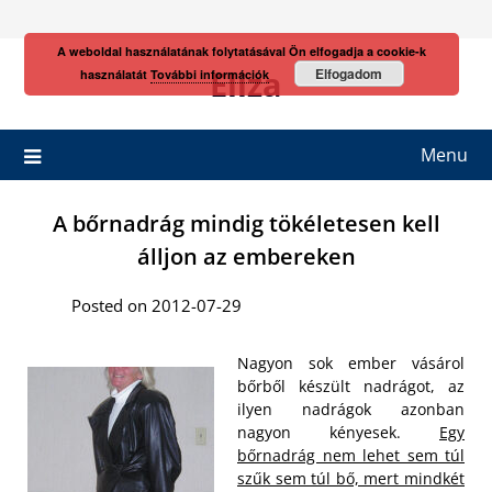
Skip
to
A weboldal használatának folytatásával Ön elfogadja a cookie-k
content
Eliza
Elfogadom
használatát
További információk
Menu
A bőrnadrág mindig tökéletesen kell
álljon az embereken
Posted on 2012-07-29
Nagyon sok ember vásárol
bőrből készült nadrágot, az
ilyen nadrágok azonban
nagyon kényesek.
Egy
bőrnadrág nem lehet sem túl
szűk sem túl bő, mert mindkét