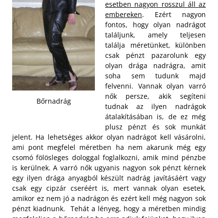
esetben nagyon rosszul áll az
embereken
. Ezért nagyon
fontos, hogy olyan nadrágot
találjunk, amely teljesen
találja méretünket, különben
csak pénzt pazarolunk egy
olyan drága nadrágra, amit
soha sem tudunk majd
felvenni. Vannak olyan varró
nők persze, akik segíteni
Bőrnadrág
tudnak az ilyen nadrágok
átalakításában is, de ez még
plusz pénzt és sok munkát
jelent.
Ha lehetséges akkor olyan nadrágot kell vásárolni,
ami pont megfelel méretben ha nem akarunk még egy
csomó fölösleges dologgal foglalkozni, amik mind pénzbe
is kerülnek. A varró nők ugyanis nagyon sok pénzt kérnek
egy ilyen drága anyagból készült nadrág javításáért vagy
csak egy cipzár cseréért is, mert vannak olyan esetek,
amikor ez nem jó a nadrágon és ezért kell még nagyon sok
pénzt kiadnunk. Tehát a lényeg, hogy a méretben mindig