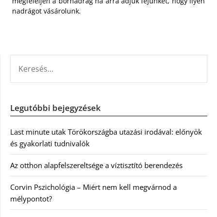
megfeleljen a bőrnadrág ha arra adjuk fejünket, hogy ilyen
nadrágot vásárolunk.
KERESÉS:
Legutóbbi bejegyzések
Last minute utak Törökországba utazási irodával: előnyök
és gyakorlati tudnivalók
Az otthon alapfelszereltsége a víztisztító berendezés
Corvin Pszichológia – Miért nem kell megvárnod a
mélypontot?