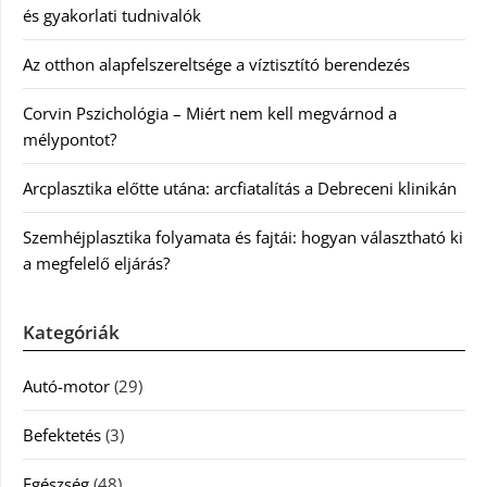
és gyakorlati tudnivalók
Az otthon alapfelszereltsége a víztisztító berendezés
Corvin Pszichológia – Miért nem kell megvárnod a
mélypontot?
Arcplasztika előtte utána: arcfiatalítás a Debreceni klinikán
Szemhéjplasztika folyamata és fajtái: hogyan választható ki
a megfelelő eljárás?
Kategóriák
Autó-motor
(29)
Befektetés
(3)
Egészség
(48)