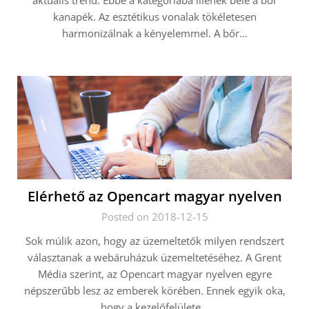
aktuális trend. Ebbe a kategóriába illenek bele a bőr
kanapék. Az esztétikus vonalak tökéletesen
harmonizálnak a kényelemmel. A bőr…
Elérhető az Opencart magyar nyelven
Posted on 2018-12-15
Sok múlik azon, hogy az üzemeltetők milyen rendszert
választanak a webáruházuk üzemeltetéséhez. A Grent
Média szerint, az Opencart magyar nyelven egyre
népszerűbb lesz az emberek körében. Ennek egyik oka,
hogy a kezelőfelülete…