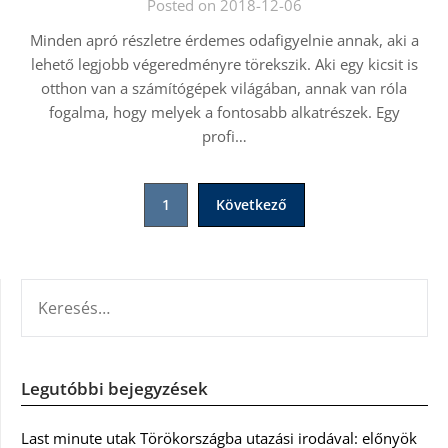
Posted on 2018-12-06
Minden apró részletre érdemes odafigyelnie annak, aki a
lehető legjobb végeredményre törekszik. Aki egy kicsit is
otthon van a számítógépek világában, annak van róla
fogalma, hogy melyek a fontosabb alkatrészek. Egy
profi…
Bejegyzések
1
Következő
lapozása
KERESÉS:
Legutóbbi bejegyzések
Last minute utak Törökországba utazási irodával: előnyök