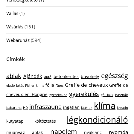
Vallás
(1)
Vásárlás
(161)
Webáruház
(594)
Címkék
egészség
ablak
Ajándék
betonkerítés
búvóhely
autó
Greffe de cheveux
fólia
Greffe de
eladó lakás
Fisher klíma
fűtés
gyerekülés
cheveux en Hongrie
gyerekruha
gél lakk
használt
klíma
infraszauna
ingatlan
babaruha
HD
játékok
kreatin
légkondicionáló
kutyatáp
költöztetés
napelem
nyomda
műanyag ablak
nyaklánc