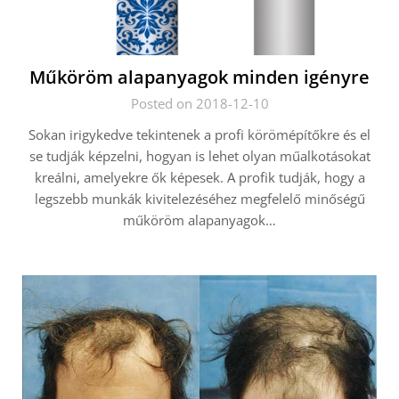
Műköröm alapanyagok minden igényre
Posted on 2018-12-10
Sokan irigykedve tekintenek a profi körömépítőkre és el
se tudják képzelni, hogyan is lehet olyan műalkotásokat
kreálni, amelyekre ők képesek. A profik tudják, hogy a
legszebb munkák kivitelezéséhez megfelelő minőségű
műköröm alapanyagok…