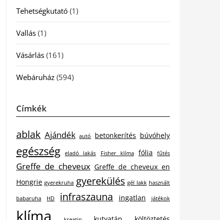
Tehetségkutató
(1)
Vallás
(1)
Vásárlás
(161)
Webáruház
(594)
Címkék
ablak
Ajándék
betonkerítés
búvóhely
autó
egészség
fólia
eladó lakás
Fisher klíma
fűtés
Greffe de cheveux
Greffe de cheveux en
gyerekülés
Hongrie
gyerekruha
gél lakk
használt
infraszauna
ingatlan
babaruha
HD
játékok
klíma
kutyatáp
költöztetés
kreatin