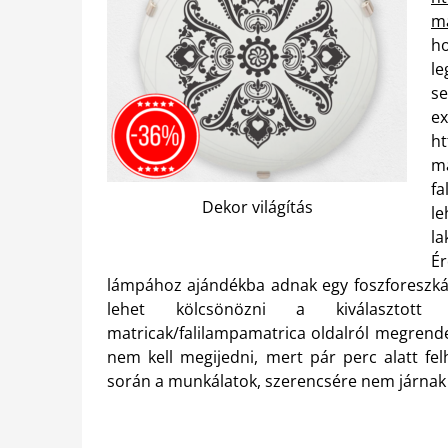
ma
h
le
s
e
ht
m
fa
Dekor világítás
le
l
Ér
lámpához ajándékba adnak egy foszforeszkáló 
lehet kölcsönözni a kiválasztott szo
matricak/falilampamatrica oldalról megrende
nem kell megijedni, mert pár perc alatt fel
során a munkálatok, szerencsére nem járnak 