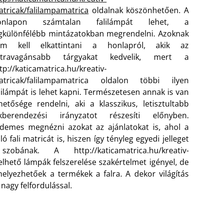
tricak/falilampamatrica
oldalnak köszönhetően. A
onlapon számtalan falilámpát lehet, a
gkülönfélébb mintázatokban megrendelni. Azoknak
em kell elkattintani a honlapról, akik az
xtravagánsabb tárgyakat kedvelik, mert a
tp://katicamatrica.hu/kreativ-
atricak/falilampamatrica oldalon többi ilyen
lilámpát is lehet kapni. Természetesen annak is van
hetősége rendelni, aki a klasszikus, letisztultabb
akberendezési irányzatot részesíti előnyben.
demes megnézni azokat az ajánlatokat is, ahol a
fali matricát is, hiszen így tényleg egyedi jelleget
bának. A http://katicamatrica.hu/kreativ-
lhető lámpák felszerelése szakértelmet igényel, de
helyezhetőek a termékek a falra. A dekor világítás
nagy felfordulással.