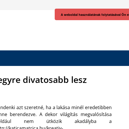
A weboldal használatának folytatásával Ön e
 egyre divatosabb lesz
ndenki azt szeretné, ha a lakása minél eredetibben
nne berendezve. A dekor világítás megvalósítása
éldául nem ütközik akadályba a
tp://katicamatrica.hu/kreativ-