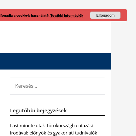
Elfogadom
lfogadja a cookie-k használatát
További információk
KERESÉS:
Legutóbbi bejegyzések
Last minute utak Törökországba utazási
irodával: előnyök és gyakorlati tudnivalók