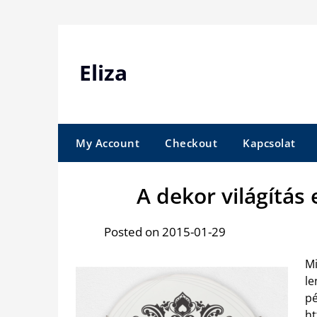
Skip
to
content
Eliza
My Account
Checkout
Kapcsolat
A dekor világítás
Posted on 2015-01-29
Mi
le
p
ht