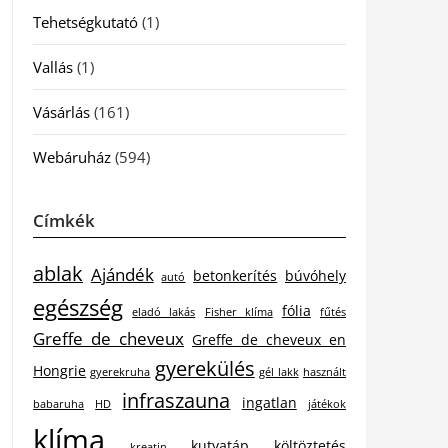
Tehetségkutató
(1)
Vallás
(1)
Vásárlás
(161)
Webáruház
(594)
Címkék
ablak
Ajándék
betonkerítés
búvóhely
autó
egészség
fólia
eladó lakás
Fisher klíma
fűtés
Greffe de cheveux
Greffe de cheveux en
gyerekülés
Hongrie
gyerekruha
gél lakk
használt
infraszauna
ingatlan
babaruha
HD
játékok
klíma
kutyatáp
költöztetés
kreatin