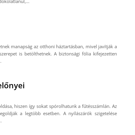
ndokolatlanul,…
tnek manapság az otthoni háztartásban, mivel javítják a
erepet is betölthetnek. A biztonsági fólia kifejezetten
…
előnyei
ldása, hiszen így sokat spórolhatunk a fűtésszámlán. Az
goldják a legtöbb esetben. A nyílászárók szigetelése
…