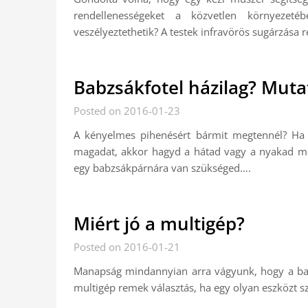
rendellenességeket a közvetlen környezet
veszélyeztethetik? A testek infravörös sugárzása 
Babzsákfotel házilag? Mutat
Posted on 2016-01-23
A kényelmes pihenésért bármit megtennél? Ha 
magadat, akkor hagyd a hátad vagy a nyakad mö
egy babzsákpárnára van szükséged….
Miért jó a multigép?
Posted on 2016-01-21
Manapság mindannyian arra vágyunk, hogy a bar
multigép remek választás, ha egy olyan eszközt sz