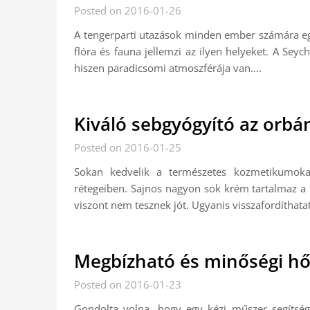
Posted on 2016-01-26
A tengerparti utazások minden ember számára e
flóra és fauna jellemzi az ilyen helyeket. A Seych
hiszen paradicsomi atmoszférája van….
Kiváló sebgyógyító az orbán
Posted on 2016-01-25
Sokan kedvelik a természetes kozmetikumok
rétegeiben. Sajnos nagyon sok krém tartalmaz a
viszont nem tesznek jót. Ugyanis visszafordíthatat
Megbízható és minőségi h
Posted on 2016-01-23
Gondolta volna, hogy egy kézi műszer segítsé