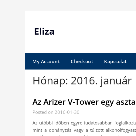
Skip
to
content
Eliza
My Account
Checkout
Kapcsolat
Hónap:
2016. január
Az Arizer V-Tower egy aszta
Posted on 2016-01-30
Az utóbbi időben egyre tudatosabban foglalkozta
mint a dohányzás vagy a túlzott alkoholfogyas