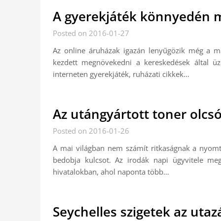
A gyerekjáték könnyedén 
Posted on 2016-01-27
Az online áruházak igazán lenyűgözik még a m
kezdett megnövekedni a kereskedések által üz
interneten gyerekjáték, ruházati cikkek…
Az utángyártott toner olcsób
Posted on 2016-01-26
A mai világban nem számít ritkaságnak a nyomt
bedobja kulcsot. Az irodák napi ügyvitele me
hivatalokban, ahol naponta több…
Seychelles szigetek az uta