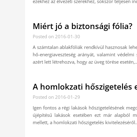
ezekhez az élvezeti szerekhez, sokszor teljesen i
Miért jó a biztonsági fólia?
Posted on 2016-01-30
A számtalan ablakfóliák rendkívül hasznosak lehe
hő-energiaveszteség arányát, valamint védelmi sz
azért lett létrehozva, hogy az üveg törése esetén,
A homlokzati hőszigetelés 
Posted on 2016-01-29
Igen fontos a régi lakások hőszigetelésének mego
újépítésű lakások esetében ezt már alapból me
mellett, a homlokzati hőszigetelés kivitelezéséről