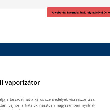
A weboldal használatának folytatásával Ön e
li vaporizátor
tja a társadalmat a káros szenvedélyek visszaszorítása,
ztás. Sajnos a fiatalok riasztóan nagyszámban nyúlnak