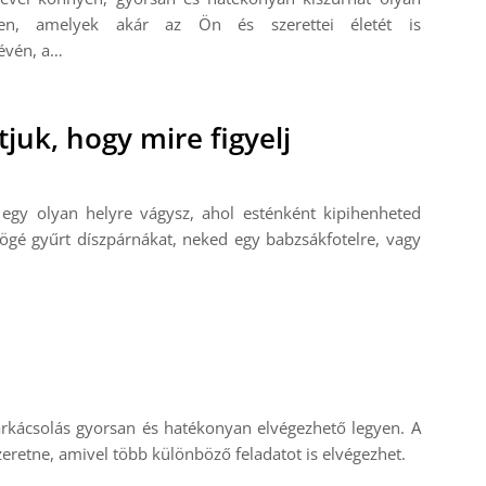
ében, amelyek akár az Ön és szerettei életét is
révén, a…
juk, hogy mire figyelj
egy olyan helyre vágysz, ahol esténként kipihenheted
gé gyűrt díszpárnákat, neked egy babzsákfotelre, vagy
kácsolás gyorsan és hatékonyan elvégezhető legyen. A
eretne, amivel több különböző feladatot is elvégezhet.