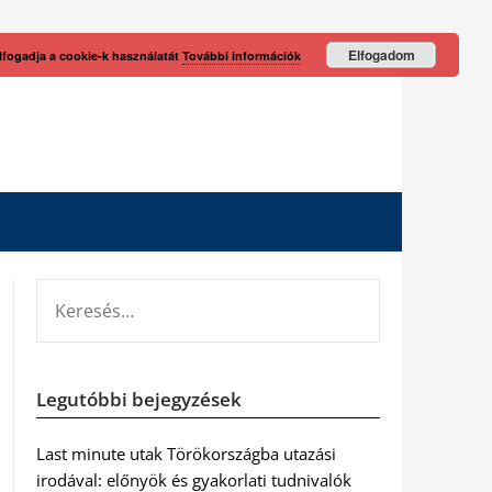
Elfogadom
lfogadja a cookie-k használatát
További információk
KERESÉS:
Legutóbbi bejegyzések
Last minute utak Törökországba utazási
irodával: előnyök és gyakorlati tudnivalók