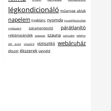
légkondicionáló
műanyag ablak
napelem
nyomda
nyaklánc
nyugdíjbiztosítás
párátlanító
páramentesítő
nyílászáró
szauna
reklámajándék
szappan
szerszám
telefon
webáruház
víztisztító
téli gumi
vízszűrő
ékszerek
ékszer
ügyvéd