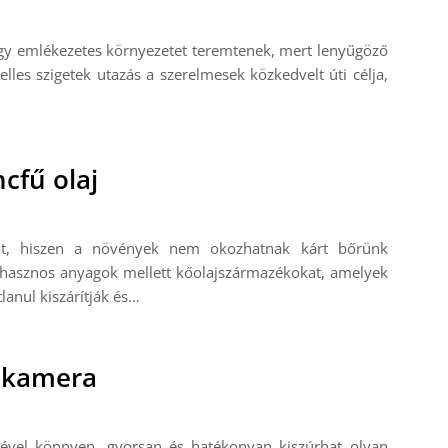
gy emlékezetes környezetet teremtenek, mert lenyűgöző
elles szigetek utazás a szerelmesek közkedvelt úti célja,
cfű olaj
at, hiszen a növények nem okozhatnak kárt bőrünk
 hasznos anyagok mellett kőolajszármazékokat, amelyek
lanul kiszárítják és…
őkamera
gével könnyen, gyorsan és hatékonyan kiszúrhat olyan