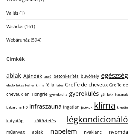
Vallás
(1)
Vásárlás
(161)
Webáruház
(594)
Címkék
egészség
ablak
Ajándék
betonkerítés
búvóhely
autó
Greffe de cheveux
fólia
Greffe de
eladó lakás
Fisher klíma
fűtés
gyerekülés
cheveux en Hongrie
gyerekruha
gél lakk
használt
klíma
infraszauna
ingatlan
babaruha
HD
játékok
kreatin
légkondicionáló
kutyatáp
költöztetés
napelem
nyomda
műanyag ablak
nyaklánc