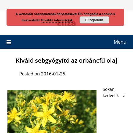
Skip
to
A weboldal használatának folytatásával Ön elfogadja a cookie-k
content
Eliza
Elfogadom
használatát
További információk
Menu
Kiváló sebgyógyító az orbáncfű olaj
Posted on 2016-01-25
Sokan
kedvelik a