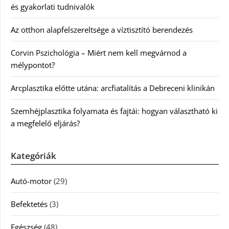
és gyakorlati tudnivalók
Az otthon alapfelszereltsége a víztisztító berendezés
Corvin Pszichológia – Miért nem kell megvárnod a
mélypontot?
Arcplasztika előtte utána: arcfiatalítás a Debreceni klinikán
Szemhéjplasztika folyamata és fajtái: hogyan választható ki
a megfelelő eljárás?
Kategóriák
Autó-motor
(29)
Befektetés
(3)
Egészség
(48)