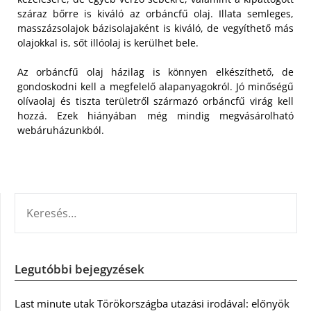
száraz bőrre is kiváló az orbáncfű olaj. Illata semleges,
masszázsolajok bázisolajaként is kiváló, de vegyíthető más
olajokkal is, sőt illóolaj is kerülhet bele.
Az orbáncfű olaj házilag is könnyen elkészíthető, de
gondoskodni kell a megfelelő alapanyagokról. Jó minőségű
olívaolaj és tiszta területről származó orbáncfű virág kell
hozzá. Ezek hiányában még mindig megvásárolható
webáruházunkból.
KERESÉS:
Legutóbbi bejegyzések
Last minute utak Törökországba utazási irodával: előnyök