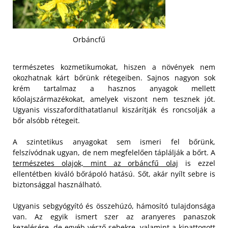
Orbáncfű
természetes kozmetikumokat, hiszen a növények nem
okozhatnak kárt bőrünk rétegeiben. Sajnos nagyon sok
krém tartalmaz a hasznos anyagok mellett
kőolajszármazékokat, amelyek viszont nem tesznek jót.
Ugyanis visszafordíthatatlanul kiszárítják és roncsolják a
bőr alsóbb rétegeit.
A szintetikus anyagokat sem ismeri fel bőrünk,
felszívódnak ugyan, de nem megfelelően táplálják a bőrt. A
természetes olajok, mint az orbáncfű olaj
is ezzel
ellentétben kiváló bőrápoló hatású. Sőt, akár nyílt sebre is
biztonsággal használható.
Ugyanis sebgyógyító és összehúzó, hámosító tulajdonsága
van. Az egyik ismert szer az aranyeres panaszok
kezelésére, de egyéb vérző sebekre, valamint a kipattogott