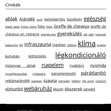
Címkék
egészség
ablak
Ajándék
betonkerítés
búvóhely
autó
Greffe de cheveux
fólia
Greffe de
eladó lakás
Fisher klíma
fűtés
gyerekülés
cheveux en Hongrie
gyerekruha
gél lakk
használt
klíma
infraszauna
ingatlan
babaruha
HD
játékok
kreatin
légkondicionáló
kutyatáp
költöztetés
napelem
nyomda
műanyag ablak
nyaklánc
párátlanító
páramentesítő
nyugdíjbiztosítás
nyílászáró
szauna
reklámajándék
szappan
szerszám
telefon
téli gumi
vízszűrő
webáruház
víztisztító
ékszerek
ékszer
ügyvéd