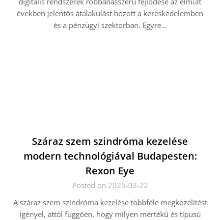
digitális rendszerek robbanásszerű fejlődése az elmúlt
években jelentős átalakulást hozott a kereskedelemben
és a pénzügyi szektorban. Egyre…
Száraz szem szindróma kezelése
modern technológiával Budapesten:
Rexon Eye
Posted on 2025-03-22
A száraz szem szindróma kezelése többféle megközelítést
igényel, attól függően, hogy milyen mértékű és típusú