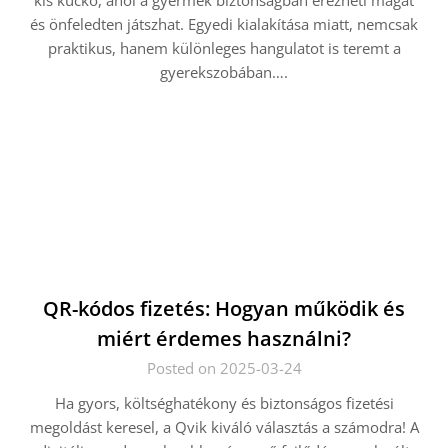
kis kuckó, ahol a gyermek biztonságban érezheti magát
és önfeledten játszhat. Egyedi kialakítása miatt, nemcsak
praktikus, hanem különleges hangulatot is teremt a
gyerekszobában….
QR-kódos fizetés: Hogyan működik és
miért érdemes használni?
Posted on 2025-03-24
Ha gyors, költséghatékony és biztonságos fizetési
megoldást keresel, a Qvik kiváló választás a számodra! A