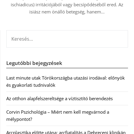
ischiadicus) irritációjából vagy becsípődéséből ered. Az
isiász nem önálló betegség, hanem…
KERESÉS:
Legutóbbi bejegyzések
Last minute utak Törökországba utazási irodával: előnyök
és gyakorlati tudnivalók
Az otthon alapfelszereltsége a víztisztító berendezés
Corvin Pszichológia – Miért nem kell megvárnod a
mélypontot?
Arcplasztika előtte utána: arcfiatalítás a Debreceni klinikán