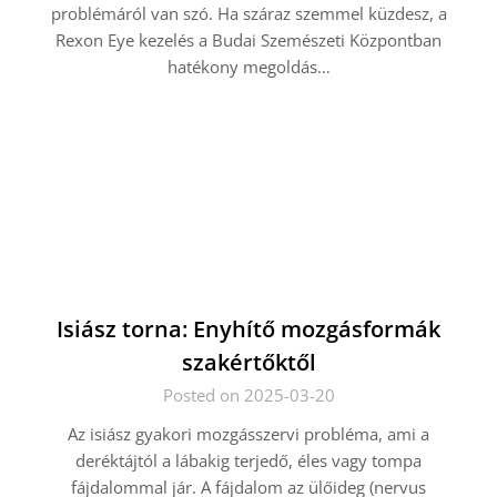
problémáról van szó. Ha száraz szemmel küzdesz, a
Rexon Eye kezelés a Budai Szemészeti Központban
hatékony megoldás…
Isiász torna: Enyhítő mozgásformák
szakértőktől
Posted on 2025-03-20
Az isiász gyakori mozgásszervi probléma, ami a
deréktájtól a lábakig terjedő, éles vagy tompa
fájdalommal jár. A fájdalom az ülőideg (nervus