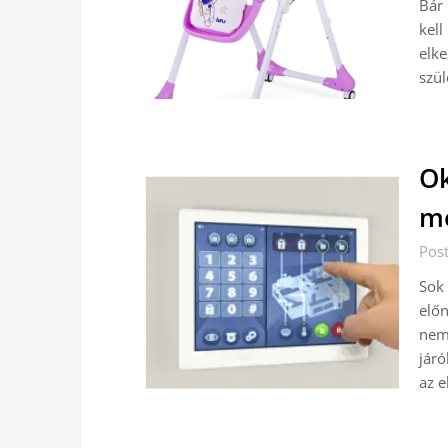
Bár 
kell
elk
szül
Ok
me
Pos
Sok 
előn
nem
járó
az 