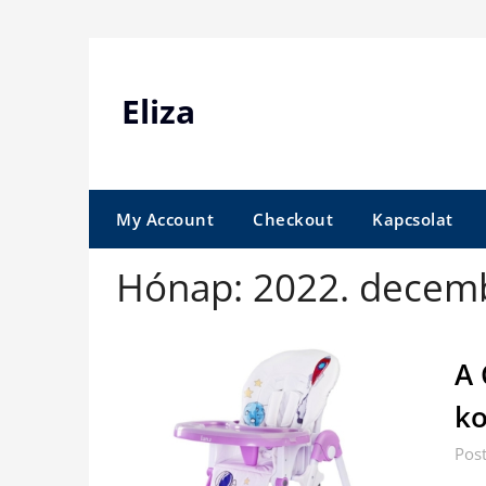
Skip
to
content
Eliza
My Account
Checkout
Kapcsolat
Hónap:
2022. decem
A 
ko
Pos