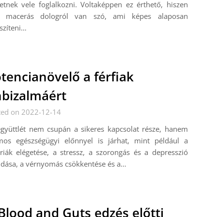
etnek vele foglalkozni. Voltaképpen ez érthető, hiszen
g macerás dologról van szó, ami képes alaposan
szíteni…
tencianövelő a férfiak
bizalmáért
ted on 2022-12-14
együttlét nem csupán a sikeres kapcsolat része, hanem
mos egészségügyi előnnyel is járhat, mint például a
riák elégetése, a stressz, a szorongás és a depresszió
ldása, a vérnyomás csökkentése és a…
Blood and Guts edzés előtti