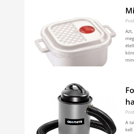
Mi
Pos
Azt,
meg
éte
kön
min
Fo
ha
Pos
A ta
kel