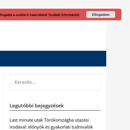
Elfogadom
lfogadja a cookie-k használatát
További információk
KERESÉS:
Legutóbbi bejegyzések
Last minute utak Törökországba utazási
irodával: előnyök és gyakorlati tudnivalók