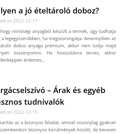
lyen a jó ételtároló doboz?
ted on 2022-12-17
 hogy minőségi anyagból készült a termék, úgy tudhatja
 a legegyszerűbben, ha megszorongatja. Amennyiben az
ltároló doboz anyaga prémium, akkor nem tudja majd
nyen összenyomni. Ha hosszútávra tervez, akkor
denképpen érdemes…
rgácselszívó – Árak és egyéb
sznos tudnivalók
ted on 2022-12-15
karítás az a bizonyos feladat, amivel viszonylag gyakran
l szembenézni bizonyos körülmények között, de kevesen