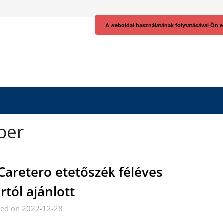
A weboldal használatának folytatásával Ön e
ber
Caretero etetőszék féléves
rtól ajánlott
ted on 2022-12-28