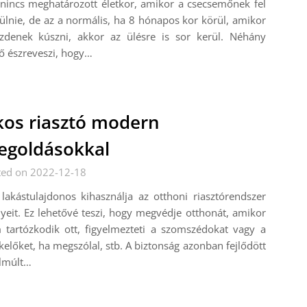
nincs meghatározott életkor, amikor a csecsemőnek fel
 ülnie, de az a normális, ha 8 hónapos kor körül, amikor
ezdenek kúszni, akkor az ülésre is sor kerül. Néhány
ő észreveszi, hogy…
os riasztó modern
goldásokkal
ted on 2022-12-18
lakástulajdonos kihasználja az otthoni riasztórendszer
yeit. Ez lehetővé teszi, hogy megvédje otthonát, amikor
 tartózkodik ott, figyelmezteti a szomszédokat vagy a
kelőket, ha megszólal, stb. A biztonság azonban fejlődött
elmúlt…