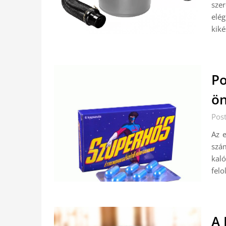
szer
elé
kiké
Po
ön
Pos
Az 
szá
kaló
felo
A 