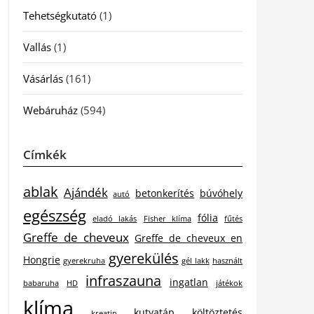
Tehetségkutató
(1)
Vallás
(1)
Vásárlás
(161)
Webáruház
(594)
Címkék
ablak
Ajándék
betonkerítés
búvóhely
autó
egészség
fólia
eladó lakás
Fisher klíma
fűtés
Greffe de cheveux
Greffe de cheveux en
gyerekülés
Hongrie
gyerekruha
gél lakk
használt
infraszauna
ingatlan
babaruha
HD
játékok
klíma
kutyatáp
költöztetés
kreatin