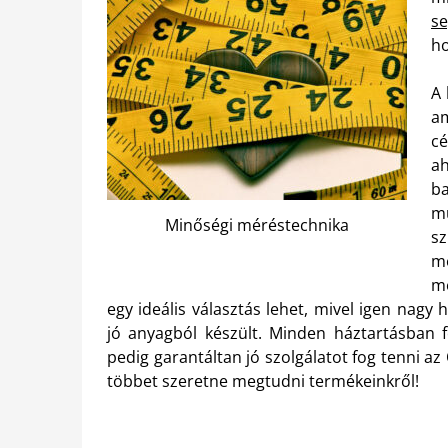
se
ho
A 
am
cé
a
b
m
Minőségi méréstechnika
sz
mé
mé
egy ideális választás lehet, mivel igen nag
jó anyagból készült. Minden háztartásban 
pedig garantáltan jó szolgálatot fog tenni a
többet szeretne megtudni termékeinkről!