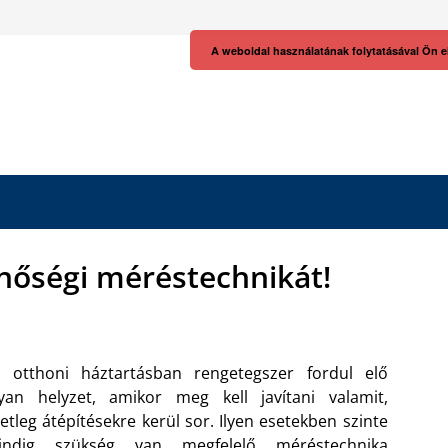
A weboldal használatának folytatásával Ön e
inőségi méréstechnikát!
z otthoni háztartásban rengetegszer fordul elő
yan helyzet, amikor meg kell javítani valamit,
etleg átépítésekre kerül sor. Ilyen esetekben szinte
indig szükség van megfelelő
méréstechnika