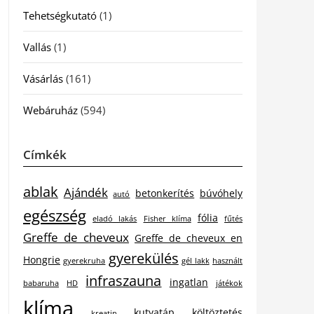
Tehetségkutató
(1)
Vallás
(1)
Vásárlás
(161)
Webáruház
(594)
Címkék
ablak
Ajándék
betonkerítés
búvóhely
autó
egészség
fólia
eladó lakás
Fisher klíma
fűtés
Greffe de cheveux
Greffe de cheveux en
gyerekülés
Hongrie
gyerekruha
gél lakk
használt
infraszauna
ingatlan
babaruha
HD
játékok
klíma
kutyatáp
költöztetés
kreatin