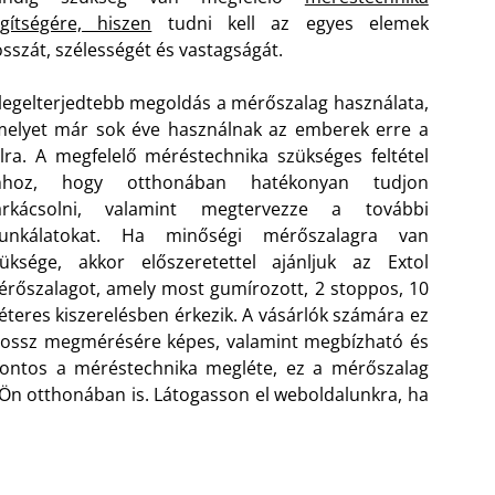
gítségére, hiszen
tudni kell az egyes elemek
sszát, szélességét és vastagságát.
legelterjedtebb megoldás a mérőszalag használata,
elyet már sok éve használnak az emberek erre a
lra. A megfelelő méréstechnika szükséges feltétel
hhoz, hogy otthonában hatékonyan tudjon
arkácsolni, valamint megtervezze a további
unkálatokat. Ha minőségi mérőszalagra van
üksége, akkor előszeretettel ajánljuk az Extol
rőszalagot, amely most gumírozott, 2 stoppos, 10
teres kiszerelésben érkezik. A vásárlók számára ez
y hossz megmérésére képes, valamint megbízható és
fontos a méréstechnika megléte, ez a mérőszalag
z Ön otthonában is. Látogasson el weboldalunkra, ha