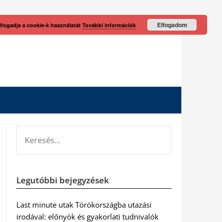
Elfogadom
lfogadja a cookie-k használatát
További információk
KERESÉS:
Legutóbbi bejegyzések
Last minute utak Törökországba utazási
irodával: előnyök és gyakorlati tudnivalók