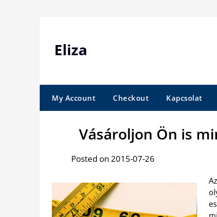
Skip
to
content
Eliza
My Account
Checkout
Kapcsolat
Vásároljon Ön is m
Posted on 2015-07-26
A
ol
es
m