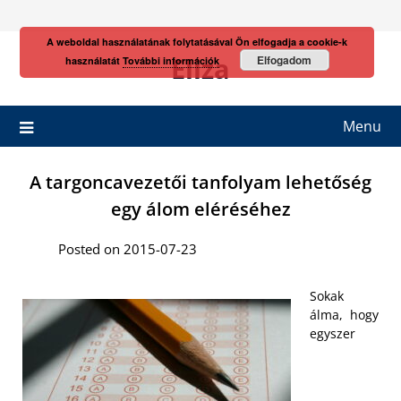
Skip
to
A weboldal használatának folytatásával Ön elfogadja a cookie-k
content
Eliza
Elfogadom
használatát
További információk
Menu
A targoncavezetői tanfolyam lehetőség
egy álom eléréséhez
Posted on 2015-07-23
Sokak
álma, hogy
egyszer