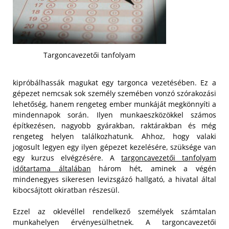
Targoncavezetői tanfolyam
kipróbálhassák magukat egy targonca vezetésében. Ez a
gépezet nemcsak sok személy szemében vonzó szórakozási
lehetőség, hanem rengeteg ember munkáját megkönnyíti a
mindennapok során. Ilyen munkaeszközökkel számos
építkezésen, nagyobb gyárakban, raktárakban és még
rengeteg helyen találkozhatunk. Ahhoz, hogy valaki
jogosult legyen egy ilyen gépezet kezelésére, szüksége van
egy kurzus elvégzésére. A
targoncavezetői tanfolyam
időtartama általában
három hét, aminek a végén
mindenegyes sikeresen levizsgázó hallgató, a hivatal által
kibocsájtott okiratban részesül.
Ezzel az oklevéllel rendelkező személyek számtalan
munkahelyen érvényesülhetnek. A targoncavezetői