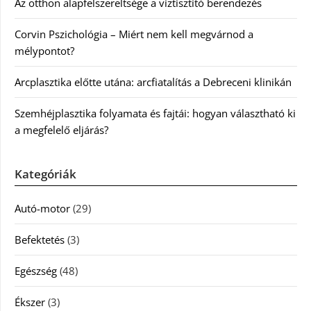
Az otthon alapfelszereltsége a víztisztító berendezés
Corvin Pszichológia – Miért nem kell megvárnod a
mélypontot?
Arcplasztika előtte utána: arcfiatalítás a Debreceni klinikán
Szemhéjplasztika folyamata és fajtái: hogyan választható ki
a megfelelő eljárás?
Kategóriák
Autó-motor
(29)
Befektetés
(3)
Egészség
(48)
Ékszer
(3)