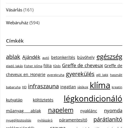
Vásárlás
(161)
Webáruház
(594)
Címkék
egészség
ablak
Ajándék
betonkerítés
búvóhely
autó
Greffe de cheveux
fólia
Greffe de
eladó lakás
Fisher klíma
fűtés
gyerekülés
cheveux en Hongrie
gyerekruha
gél lakk
használt
klíma
infraszauna
ingatlan
babaruha
HD
játékok
kreatin
légkondicionáló
kutyatáp
költöztetés
napelem
nyomda
műanyag ablak
nyaklánc
párátlanító
páramentesítő
nyugdíjbiztosítás
nyílászáró
szauna