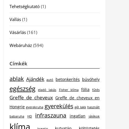
Tehetségkutató
(1)
Vallás
(1)
Vásárlás
(161)
Webáruház
(594)
Címkék
ablak
Ajándék
betonkerítés
búvóhely
autó
egészség
fólia
eladó lakás
Fisher klíma
fűtés
Greffe de cheveux
Greffe de cheveux en
gyerekülés
Hongrie
gyerekruha
gél lakk
használt
infraszauna
ingatlan
babaruha
HD
játékok
klíma
kutyatáp
költöztetés
kreatin