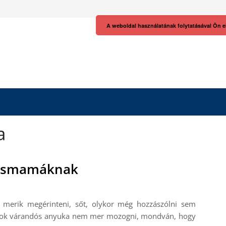
A weboldal használatának folytatásával Ön e
a
kismamáknak
 merik megérinteni, sőt, olykor még hozzászólni sem
 sok várandós anyuka nem mer mozogni, mondván, hogy