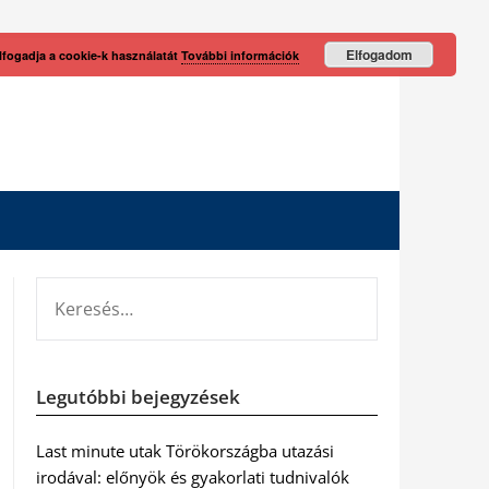
Elfogadom
lfogadja a cookie-k használatát
További információk
KERESÉS:
Legutóbbi bejegyzések
Last minute utak Törökországba utazási
irodával: előnyök és gyakorlati tudnivalók