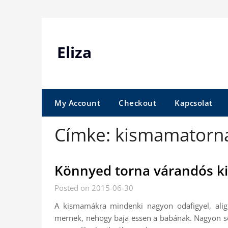
Skip
to
content
Eliza
My Account
Checkout
Kapcsolat
Címke:
kismamatorn
Könnyed torna várandós 
Posted on 2015-06-30
A kismamákra mindenki nagyon odafigyel, alig
mernek, nehogy baja essen a babának. Nagyon