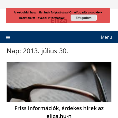
Skip
to
A weboldal használatának folytatásával Ön elfogadja a cookie-k
content
Eliza
Elfogadom
használatát
További információk
Menu
Nap:
2013. július 30.
Friss információk, érdekes hírek az
eliza.hu-n