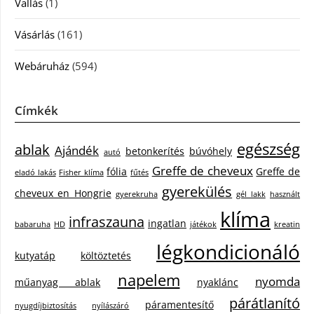
Vallás
(1)
Vásárlás
(161)
Webáruház
(594)
Címkék
egészség
ablak
Ajándék
betonkerítés
búvóhely
autó
Greffe de cheveux
fólia
Greffe de
eladó lakás
Fisher klíma
fűtés
gyerekülés
cheveux en Hongrie
gyerekruha
gél lakk
használt
klíma
infraszauna
ingatlan
babaruha
HD
játékok
kreatin
légkondicionáló
kutyatáp
költöztetés
napelem
nyomda
műanyag ablak
nyaklánc
párátlanító
páramentesítő
nyugdíjbiztosítás
nyílászáró