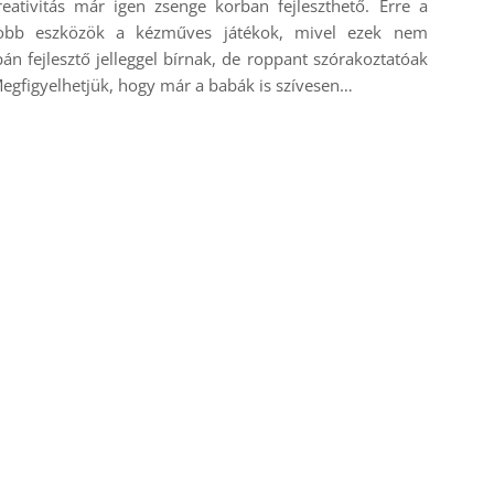
eativitás már igen zsenge korban fejleszthető. Erre a
jobb eszközök a kézműves játékok, mivel ezek nem
án fejlesztő jelleggel bírnak, de roppant szórakoztatóak
Megfigyelhetjük, hogy már a babák is szívesen…