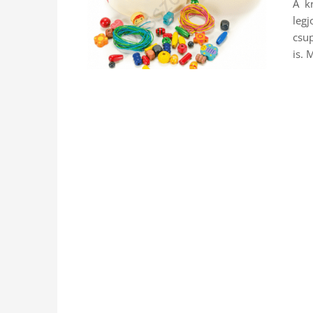
A kr
leg
csup
is. 