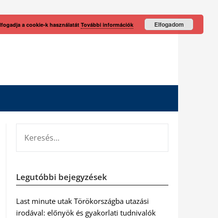
Elfogadom
lfogadja a cookie-k használatát
További információk
KERESÉS:
Legutóbbi bejegyzések
Last minute utak Törökországba utazási
irodával: előnyök és gyakorlati tudnivalók