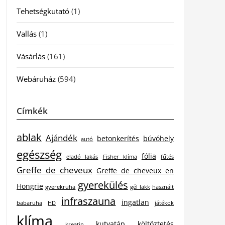
Tehetségkutató
(1)
Vallás
(1)
Vásárlás
(161)
Webáruház
(594)
Címkék
ablak
Ajándék
betonkerítés
búvóhely
autó
egészség
fólia
eladó lakás
Fisher klíma
fűtés
Greffe de cheveux
Greffe de cheveux en
gyerekülés
Hongrie
gyerekruha
gél lakk
használt
infraszauna
ingatlan
babaruha
HD
játékok
klíma
kutyatáp
költöztetés
kreatin