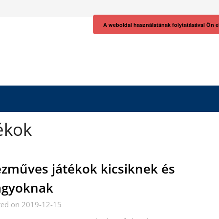
A weboldal használatának folytatásával Ön e
ékok
zműves játékok kicsiknek és
agyoknak
ted on 2019-12-15