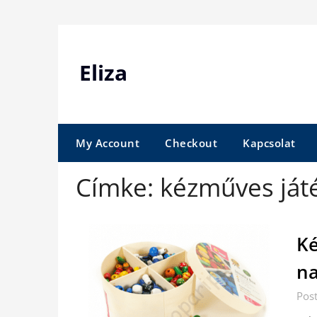
Skip
to
content
Eliza
My Account
Checkout
Kapcsolat
Címke:
kézműves ját
Ké
n
Pos