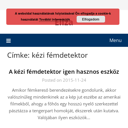
Skip
to
A weboldal használatának folytatásával Ön elfogadja a cookie-k
content
Eliza
Elfogadom
használatát
További információk
Menu
Címke:
kézi fémdetektor
A kézi fémdetektor igen hasznos eszköz
Posted on 2015-11-24
Amikor fémkereső berendezésekre gondolunk, akkor
valószínűleg mindenkinek az a kép jut eszébe az amerikai
filmekből, ahogy a főhős egy hosszú nyelő szerkezettel
pásztázza a tengerpart homokját, ékszerek után kutatva.
Valójában ilyen eszközök…