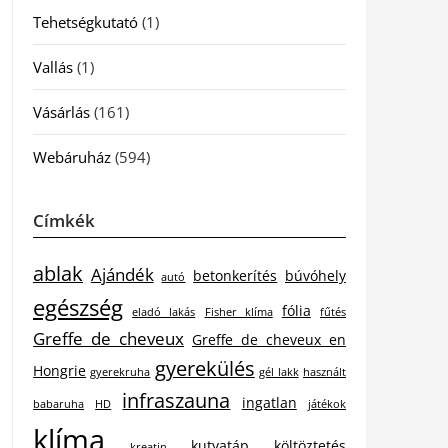
Tehetségkutató
(1)
Vallás
(1)
Vásárlás
(161)
Webáruház
(594)
Címkék
ablak
Ajándék
betonkerítés
búvóhely
autó
egészség
fólia
eladó lakás
Fisher klíma
fűtés
Greffe de cheveux
Greffe de cheveux en
gyerekülés
Hongrie
gyerekruha
gél lakk
használt
infraszauna
ingatlan
babaruha
HD
játékok
klíma
kutyatáp
költöztetés
kreatin