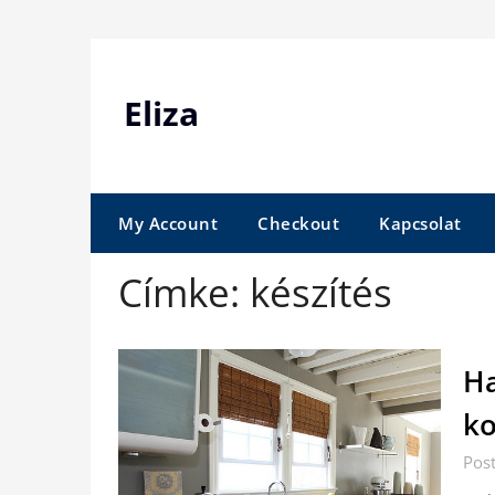
Skip
to
content
Eliza
My Account
Checkout
Kapcsolat
Címke:
készítés
Ha
ko
Pos