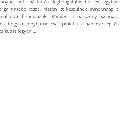
onyha sok háztartás leghangulatosabb és egyben
forgalmasabb része, hiszen itt készülnek mindennap a
bnál-jobb finomságok. Minden háziasszony számára
tos, hogy a konyha ne csak praktikus, hanem szép és
étikus is legyen,…