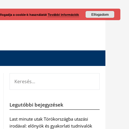
Elfogadom
lfogadja a cookie-k használatát
További információk
KERESÉS:
Legutóbbi bejegyzések
Last minute utak Törökországba utazási
irodával: előnyök és gyakorlati tudnivalók