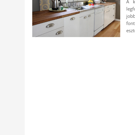
A k
leg
job
fon
eszt