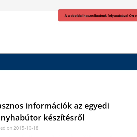
A weboldal használatának folytatásával Ön e
sznos információk az egyedi
nyhabútor készítésről
ted on 2015-10-18