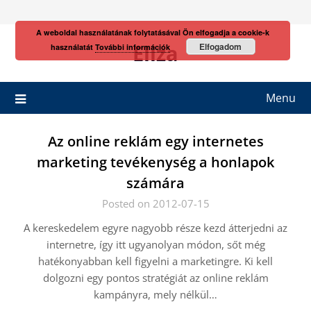
Skip
to
A weboldal használatának folytatásával Ön elfogadja a cookie-k
content
Eliza
Elfogadom
használatát
További információk
Menu
Az online reklám egy internetes
marketing tevékenység a honlapok
számára
Posted on 2012-07-15
A kereskedelem egyre nagyobb része kezd átterjedni az
internetre, így itt ugyanolyan módon, sőt még
hatékonyabban kell figyelni a marketingre. Ki kell
dolgozni egy pontos stratégiát az online reklám
kampányra, mely nélkül…