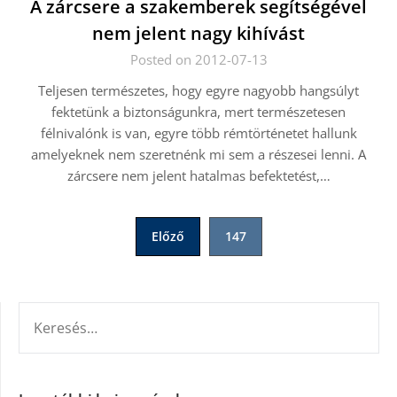
A zárcsere a szakemberek segítségével
nem jelent nagy kihívást
Posted on 2012-07-13
Teljesen természetes, hogy egyre nagyobb hangsúlyt
fektetünk a biztonságunkra, mert természetesen
félnivalónk is van, egyre több rémtörténetet hallunk
amelyeknek nem szeretnénk mi sem a részesei lenni. A
zárcsere nem jelent hatalmas befektetést,…
Bejegyzések
Előző
147
lapozása
KERESÉS: