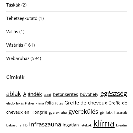
Táskák
(2)
Tehetségkutató
(1)
Vallás
(1)
Vásárlás
(161)
Webáruház
(594)
Címkék
egészség
ablak
Ajándék
betonkerítés
búvóhely
autó
Greffe de cheveux
fólia
Greffe de
eladó lakás
Fisher klíma
fűtés
gyerekülés
cheveux en Hongrie
gyerekruha
gél lakk
használt
klíma
infraszauna
ingatlan
babaruha
HD
játékok
kreatin