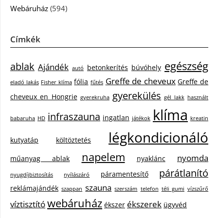
Webáruház
(594)
Címkék
egészség
ablak
Ajándék
betonkerítés
búvóhely
autó
Greffe de cheveux
fólia
Greffe de
eladó lakás
Fisher klíma
fűtés
gyerekülés
cheveux en Hongrie
gyerekruha
gél lakk
használt
klíma
infraszauna
ingatlan
babaruha
HD
játékok
kreatin
légkondicionáló
kutyatáp
költöztetés
napelem
nyomda
műanyag ablak
nyaklánc
párátlanító
páramentesítő
nyugdíjbiztosítás
nyílászáró
szauna
reklámajándék
szappan
szerszám
telefon
téli gumi
vízszűrő
webáruház
víztisztító
ékszerek
ékszer
ügyvéd