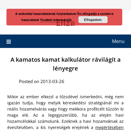
Skip
to
A weboldal használatának folytatásával Ön elfogadja a cookie-k
content
Eliza
Elfogadom
használatát
További információk
Menu
A kamatos kamat kalkulátor rávilágít a
lényegre
Posted on 2013-03-26
Mikor az ember elkezd a tőzsdével ismerkedni, még nem
igazán tudja, hogy melyik kereskedési stratégiánál mi a
reális hozamelvárás vagy hogy mekkora profitcélt tűzzön ki
maga elé. Az a legegyszerűbb, ha az elején havi
hozamcélokkal számolunk. Ezeknek a havi hozamoknak az
évesítésében, a kis nyereségek erejének a
megértésében