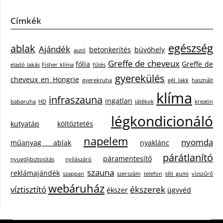
Címkék
egészség
ablak
Ajándék
betonkerítés
búvóhely
autó
Greffe de cheveux
fólia
Greffe de
eladó lakás
Fisher klíma
fűtés
gyerekülés
cheveux en Hongrie
gyerekruha
gél lakk
használt
klíma
infraszauna
ingatlan
babaruha
HD
játékok
kreatin
légkondicionáló
kutyatáp
költöztetés
napelem
nyomda
műanyag ablak
nyaklánc
párátlanító
páramentesítő
nyugdíjbiztosítás
nyílászáró
szauna
reklámajándék
szappan
szerszám
telefon
téli gumi
vízszűrő
webáruház
víztisztító
ékszerek
ékszer
ügyvéd