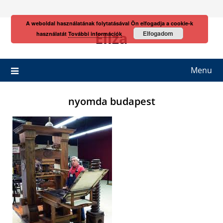
Skip
to
A weboldal használatának folytatásával Ön elfogadja a cookie-k
content
Eliza
Elfogadom
használatát
További információk
Menu
nyomda budapest