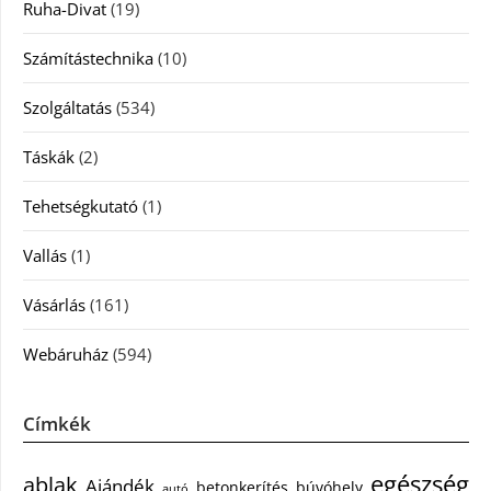
Ruha-Divat
(19)
Számítástechnika
(10)
Szolgáltatás
(534)
Táskák
(2)
Tehetségkutató
(1)
Vallás
(1)
Vásárlás
(161)
Webáruház
(594)
Címkék
egészség
ablak
Ajándék
betonkerítés
búvóhely
autó