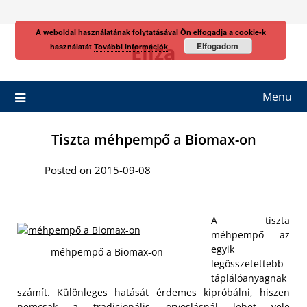
Skip
to
A weboldal használatának folytatásával Ön elfogadja a cookie-k
content
Eliza
Elfogadom
használatát
További információk
Menu
Tiszta méhpempő a Biomax-on
Posted on 2015-09-08
A tiszta
méhpempő az
egyik
méhpempő a Biomax-on
legösszetettebb
táplálóanyagnak
számít. Különleges hatását érdemes kipróbálni, hiszen
nemcsak a tradicionális orvoslásnál lehet vele