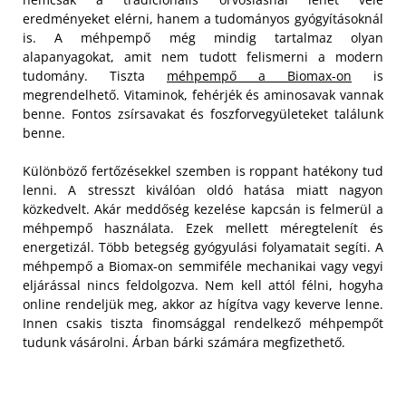
eredményeket elérni, hanem a tudományos gyógyításoknál
is. A méhpempő még mindig tartalmaz olyan
alapanyagokat, amit nem tudott felismerni a modern
tudomány. Tiszta
méhpempő a Biomax-on
is
megrendelhető. Vitaminok, fehérjék és aminosavak vannak
benne. Fontos zsírsavakat és foszforvegyületeket találunk
benne.
Különböző fertőzésekkel szemben is roppant hatékony tud
lenni. A stresszt kiválóan oldó hatása miatt nagyon
közkedvelt. Akár meddőség kezelése kapcsán is felmerül a
méhpempő használata. Ezek mellett méregtelenít és
energetizál. Több betegség gyógyulási folyamatait segíti. A
méhpempő a Biomax-on semmiféle mechanikai vagy vegyi
eljárással nincs feldolgozva. Nem kell attól félni, hogyha
online rendeljük meg, akkor az hígítva vagy keverve lenne.
Innen csakis tiszta finomsággal rendelkező méhpempőt
tudunk vásárolni. Árban bárki számára megfizethető.