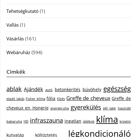
Tehetségkutató
(1)
Vallás
(1)
Vásárlás
(161)
Webáruház
(594)
Címkék
egészség
ablak
Ajándék
betonkerítés
búvóhely
autó
Greffe de cheveux
fólia
Greffe de
eladó lakás
Fisher klíma
fűtés
gyerekülés
cheveux en Hongrie
gyerekruha
gél lakk
használt
klíma
infraszauna
ingatlan
babaruha
HD
játékok
kreatin
légkondicionáló
kutyatáp
költöztetés