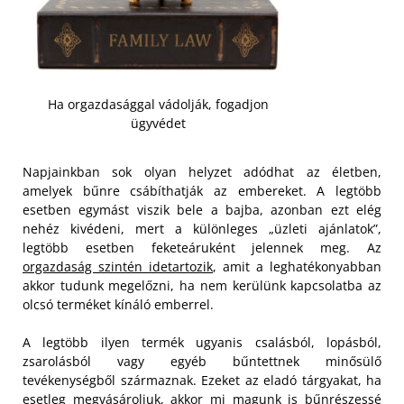
Ha orgazdasággal vádolják, fogadjon
ügyvédet
Napjainkban sok olyan helyzet adódhat az életben,
amelyek bűnre csábíthatják az embereket. A legtöbb
esetben egymást viszik bele a bajba, azonban ezt elég
nehéz kivédeni, mert a különleges „üzleti ajánlatok”,
legtöbb esetben feketeáruként jelennek meg. Az
orgazdaság szintén idetartozik
, amit a leghatékonyabban
akkor tudunk megelőzni, ha nem kerülünk kapcsolatba az
olcsó terméket kínáló emberrel.
A legtöbb ilyen termék ugyanis csalásból, lopásból,
zsarolásból vagy egyéb bűntettnek minősülő
tevékenységből származnak. Ezeket az eladó tárgyakat, ha
esetleg megvásároljuk, akkor mi magunk is bűnrészessé