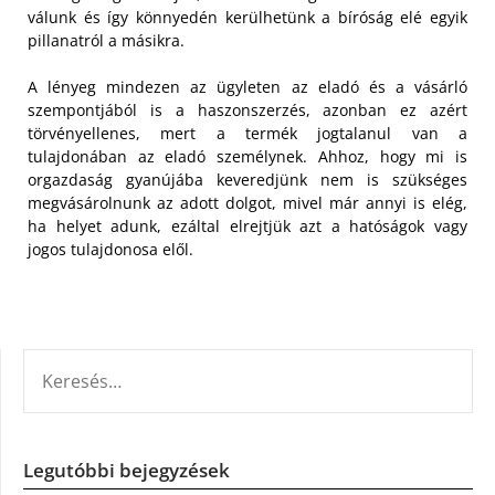
válunk és így könnyedén kerülhetünk a bíróság elé egyik
pillanatról a másikra.
A lényeg mindezen az ügyleten az eladó és a vásárló
szempontjából is a haszonszerzés, azonban ez azért
törvényellenes, mert a termék jogtalanul van a
tulajdonában az eladó személynek. Ahhoz, hogy mi is
orgazdaság gyanújába keveredjünk nem is szükséges
megvásárolnunk az adott dolgot, mivel már annyi is elég,
ha helyet adunk, ezáltal elrejtjük azt a hatóságok vagy
jogos tulajdonosa elől.
KERESÉS:
Legutóbbi bejegyzések