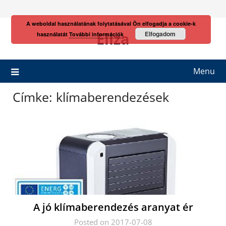
Skip
to
A weboldal használatának folytatásával Ön elfogadja a cookie-k
content
Eliza
Elfogadom
használatát
További információk
Menu
Címke:
klímaberendezések
A jó klímaberendezés aranyat ér
Posted on 2017-07-08