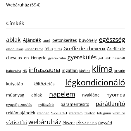
Webáruház
(594)
Címkék
egészség
ablak
Ajándék
betonkerítés
búvóhely
autó
Greffe de cheveux
fólia
Greffe de
eladó lakás
Fisher klíma
fűtés
gyerekülés
cheveux en Hongrie
gyerekruha
gél lakk
használt
klíma
infraszauna
ingatlan
babaruha
HD
játékok
kreatin
légkondicionáló
kutyatáp
költöztetés
napelem
nyomda
műanyag ablak
nyaklánc
párátlanító
páramentesítő
nyugdíjbiztosítás
nyílászáró
szauna
reklámajándék
szappan
szerszám
telefon
téli gumi
vízszűrő
webáruház
víztisztító
ékszerek
ékszer
ügyvéd