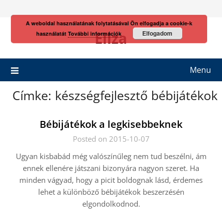
Skip
to
A weboldal használatának folytatásával Ön elfogadja a cookie-k
content
Eliza
Elfogadom
használatát
További információk
Menu
Címke:
készségfejlesztő bébijátékok
Bébijátékok a legkisebbeknek
Posted on 2015-10-07
Ugyan kisbabád még valószínűleg nem tud beszélni, ám
ennek ellenére játszani bizonyára nagyon szeret. Ha
minden vágyad, hogy a picit boldognak lásd, érdemes
lehet a különböző bébijátékok beszerzésén
elgondolkodnod.