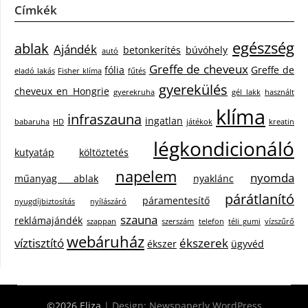
Címkék
egészség
ablak
Ajándék
betonkerítés
búvóhely
autó
Greffe de cheveux
fólia
Greffe de
eladó lakás
Fisher klíma
fűtés
gyerekülés
cheveux en Hongrie
gyerekruha
gél lakk
használt
klíma
infraszauna
ingatlan
babaruha
HD
játékok
kreatin
légkondicionáló
kutyatáp
költöztetés
napelem
nyomda
műanyag ablak
nyaklánc
párátlanító
páramentesítő
nyugdíjbiztosítás
nyílászáró
szauna
reklámajándék
szappan
szerszám
telefon
téli gumi
vízszűrő
webáruház
víztisztító
ékszerek
ékszer
ügyvéd
©2026 Eliza
| Design:
Newspaperly WordPress