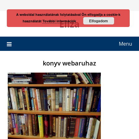
Skip
to
A weboldal használatának folytatásával Ön elfogadja a cookie-k
content
Eliza
Elfogadom
használatát
További információk
Menu
konyv webaruhaz