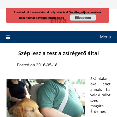
Skip
to
A weboldal használatának folytatásával Ön elfogadja a cookie-k
content
Eliza
Elfogadom
használatát
További információk
Menu
Szép lesz a test a zsírégető által
Posted on 2016-05-18
Számtalan
oka lehet
annak, ha
valaki súlyt
szed
magára.
Érdemes