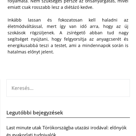
folyamata. Nem szükséges persze az önsanyargatás, mivel
emiatt csak rosszabb lesz a diétázó kedve.
Inkább lassan és fokozatosan kell haladni az
életmódváltással, mert így van idő arra, hogy az új
szokások rögzüljenek. A zsírégető abban tud nagy
segítséget nyújtani, hogy felgyorsítja az anyagcserét és
energikusabbá teszi a testet, ami a mindennapok során is
hatalmas előnyt jelent.
KERESÉS:
Legutóbbi bejegyzések
Last minute utak Törökországba utazási irodával: előnyök
és gyakorlati tudnivalók