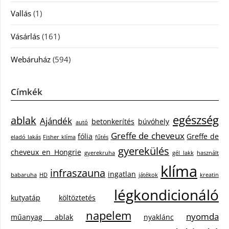
Vallás
(1)
Vásárlás
(161)
Webáruház
(594)
Címkék
egészség
ablak
Ajándék
betonkerítés
búvóhely
autó
Greffe de cheveux
fólia
Greffe de
eladó lakás
Fisher klíma
fűtés
gyerekülés
cheveux en Hongrie
gyerekruha
gél lakk
használt
klíma
infraszauna
ingatlan
babaruha
HD
játékok
kreatin
légkondicionáló
kutyatáp
költöztetés
napelem
nyomda
műanyag ablak
nyaklánc