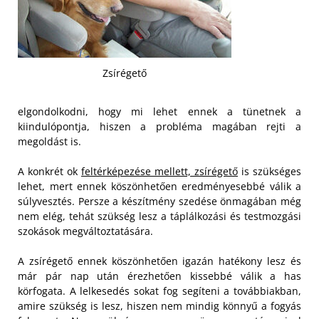
Zsírégető
elgondolkodni, hogy mi lehet ennek a tünetnek a
kiindulópontja, hiszen a probléma magában rejti a
megoldást is.
A konkrét ok
feltérképezése mellett, zsírégető
is szükséges
lehet, mert ennek köszönhetően eredményesebbé válik a
súlyvesztés. Persze a készítmény szedése önmagában még
nem elég, tehát szükség lesz a táplálkozási és testmozgási
szokások megváltoztatására.
A zsírégető ennek köszönhetően igazán hatékony lesz és
már pár nap után érezhetően kissebbé válik a has
körfogata. A lelkesedés sokat fog segíteni a továbbiakban,
amire szükség is lesz, hiszen nem mindig könnyű a fogyás