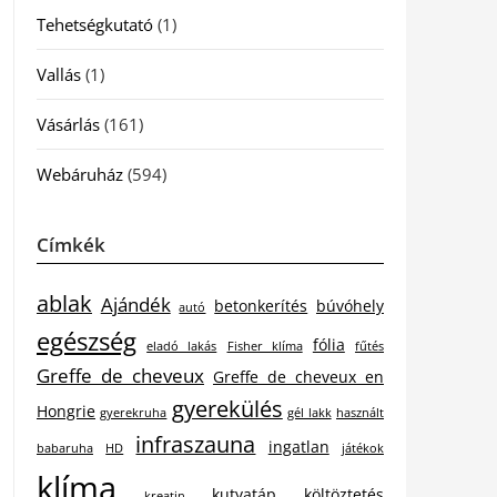
Tehetségkutató
(1)
Vallás
(1)
Vásárlás
(161)
Webáruház
(594)
Címkék
ablak
Ajándék
betonkerítés
búvóhely
autó
egészség
fólia
eladó lakás
Fisher klíma
fűtés
Greffe de cheveux
Greffe de cheveux en
gyerekülés
Hongrie
gyerekruha
gél lakk
használt
infraszauna
ingatlan
babaruha
HD
játékok
klíma
kutyatáp
költöztetés
kreatin