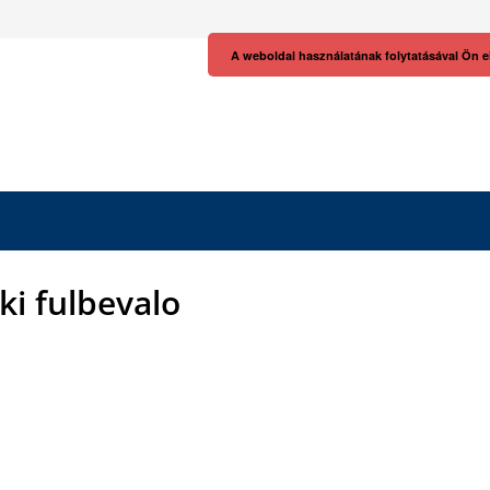
A weboldal használatának folytatásával Ön e
ki fulbevalo