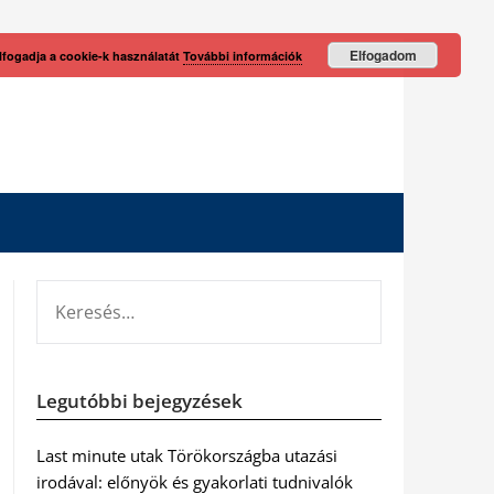
Elfogadom
lfogadja a cookie-k használatát
További információk
KERESÉS:
Legutóbbi bejegyzések
Last minute utak Törökországba utazási
irodával: előnyök és gyakorlati tudnivalók