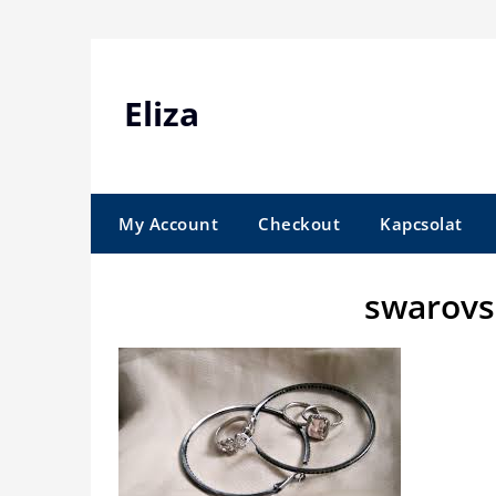
Skip
to
content
Eliza
My Account
Checkout
Kapcsolat
swarovs