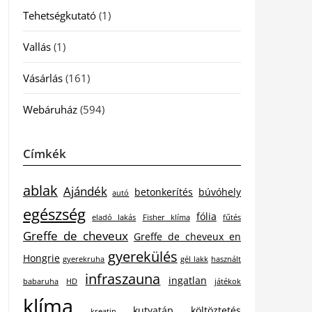
Tehetségkutató
(1)
Vallás
(1)
Vásárlás
(161)
Webáruház
(594)
Címkék
ablak
Ajándék
betonkerítés
búvóhely
autó
egészség
fólia
eladó lakás
Fisher klíma
fűtés
Greffe de cheveux
Greffe de cheveux en
gyerekülés
Hongrie
gyerekruha
gél lakk
használt
infraszauna
ingatlan
babaruha
HD
játékok
klíma
kutyatáp
költöztetés
kreatin