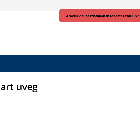
A weboldal használatának folytatásával Ön e
art uveg