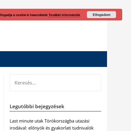
Elfogadom
lfogadja a cookie-k használatát
További információk
KERESÉS:
Legutóbbi bejegyzések
Last minute utak Törökországba utazási
irodával: előnyök és gyakorlati tudnivalók