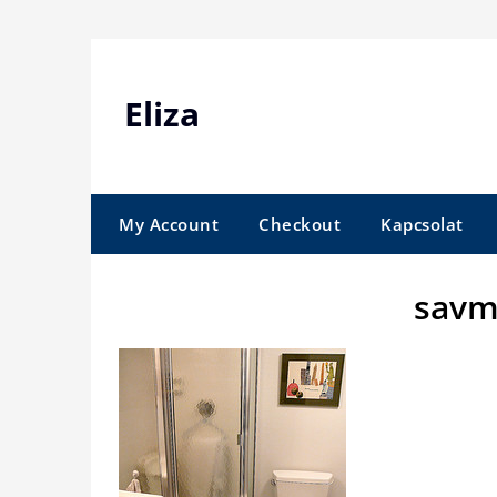
Skip
to
content
Eliza
My Account
Checkout
Kapcsolat
savm