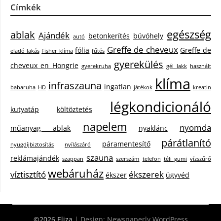
Címkék
egészség
ablak
Ajándék
betonkerítés
búvóhely
autó
Greffe de cheveux
fólia
Greffe de
eladó lakás
Fisher klíma
fűtés
gyerekülés
cheveux en Hongrie
gyerekruha
gél lakk
használt
klíma
infraszauna
ingatlan
babaruha
HD
játékok
kreatin
légkondicionáló
kutyatáp
költöztetés
napelem
nyomda
műanyag ablak
nyaklánc
párátlanító
páramentesítő
nyugdíjbiztosítás
nyílászáró
szauna
reklámajándék
szappan
szerszám
telefon
téli gumi
vízszűrő
webáruház
víztisztító
ékszerek
ékszer
ügyvéd
©2026 Eliza
| Design:
Newspaperly WordPress