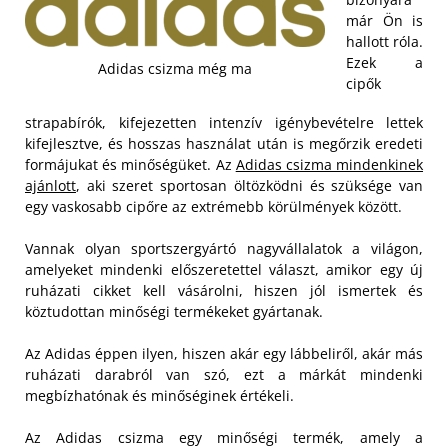
már Ön is
hallott róla.
Ezek a
Adidas csizma még ma
cipők
strapabírók, kifejezetten intenzív igénybevételre lettek
kifejlesztve, és hosszas használat után is megőrzik eredeti
formájukat és minőségüket. Az
Adidas csizma mindenkinek
ajánlott
, aki szeret sportosan öltözködni és szüksége van
egy vaskosabb cipőre az extrémebb körülmények között.
Vannak olyan sportszergyártó nagyvállalatok a világon,
amelyeket mindenki előszeretettel választ, amikor egy új
ruházati cikket kell vásárolni, hiszen jól ismertek és
köztudottan minőségi termékeket gyártanak.
Az Adidas éppen ilyen, hiszen akár egy lábbeliről, akár más
ruházati darabról van szó, ezt a márkát mindenki
megbízhatónak és minőséginek értékeli.
Az Adidas csizma egy minőségi termék, amely a