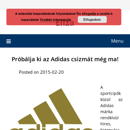
Skip
to
A weboldal használatának folytatásával Ön elfogadja a cookie-k
content
Eliza
Elfogadom
használatát
További információk
Menu
Próbálja ki az Adidas csizmát még ma!
Posted on 2015-02-20
A
sportcipők
közül az
Adidas
márka
rendkívül
híres,
bizonyára