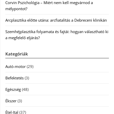
Corvin Pszichológia – Miért nem kell megvárnod a
mélypontot?
Arcplasztika előtte utána: arcfiatalítás a Debreceni klinikán
Szemhéjplasztika folyamata és fajtái: hogyan választható ki
a megfelelő eljárás?
Kategóriák
Autó-motor
(29)
Befektetés
(3)
Egészség
(48)
Ékszer
(3)
Étel-Ital
(37)