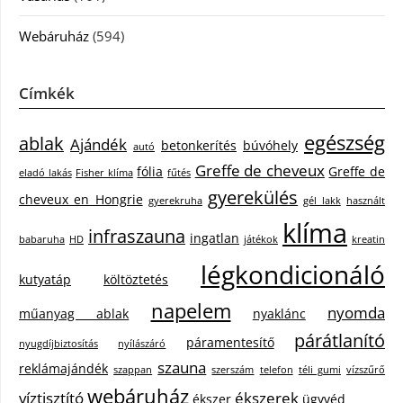
Webáruház
(594)
Címkék
egészség
ablak
Ajándék
betonkerítés
búvóhely
autó
Greffe de cheveux
fólia
Greffe de
eladó lakás
Fisher klíma
fűtés
gyerekülés
cheveux en Hongrie
gyerekruha
gél lakk
használt
klíma
infraszauna
ingatlan
babaruha
HD
játékok
kreatin
légkondicionáló
kutyatáp
költöztetés
napelem
nyomda
műanyag ablak
nyaklánc
párátlanító
páramentesítő
nyugdíjbiztosítás
nyílászáró
szauna
reklámajándék
szappan
szerszám
telefon
téli gumi
vízszűrő
webáruház
víztisztító
ékszerek
ékszer
ügyvéd