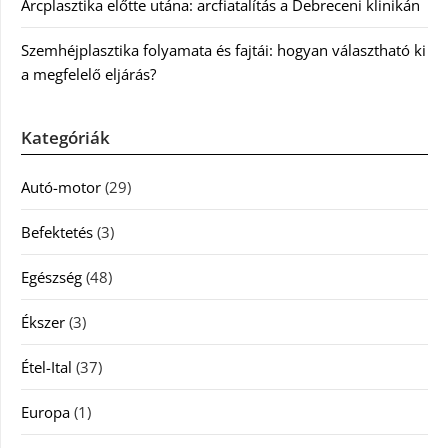
Arcplasztika előtte utána: arcfiatalítás a Debreceni klinikán
Szemhéjplasztika folyamata és fajtái: hogyan választható ki
a megfelelő eljárás?
Kategóriák
Autó-motor
(29)
Befektetés
(3)
Egészség
(48)
Ékszer
(3)
Étel-Ital
(37)
Europa
(1)