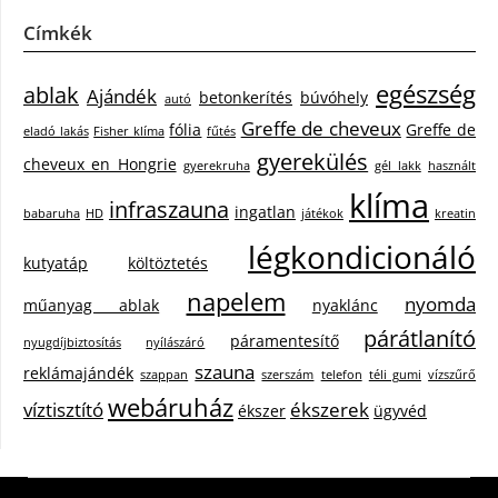
Címkék
egészség
ablak
Ajándék
betonkerítés
búvóhely
autó
Greffe de cheveux
fólia
Greffe de
eladó lakás
Fisher klíma
fűtés
gyerekülés
cheveux en Hongrie
gyerekruha
gél lakk
használt
klíma
infraszauna
ingatlan
babaruha
HD
játékok
kreatin
légkondicionáló
kutyatáp
költöztetés
napelem
nyomda
műanyag ablak
nyaklánc
párátlanító
páramentesítő
nyugdíjbiztosítás
nyílászáró
szauna
reklámajándék
szappan
szerszám
telefon
téli gumi
vízszűrő
webáruház
víztisztító
ékszerek
ékszer
ügyvéd