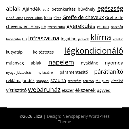
egészség
ablak
Ajándék
betonkerítés
búvóhely
autó
Greffe de cheveux
fólia
Greffe de
eladó lakás
Fisher klíma
fűtés
gyerekülés
cheveux en Hongrie
gyerekruha
gél lakk
használt
klíma
infraszauna
ingatlan
babaruha
HD
játékok
kreatin
légkondicionáló
kutyatáp
költöztetés
napelem
nyomda
műanyag ablak
nyaklánc
párátlanító
páramentesítő
nyugdíjbiztosítás
nyílászáró
szauna
reklámajándék
szappan
szerszám
telefon
téli gumi
vízszűrő
webáruház
víztisztító
ékszerek
ékszer
ügyvéd
©2026 Eliza
| Design:
Newspaperly WordPress
Theme