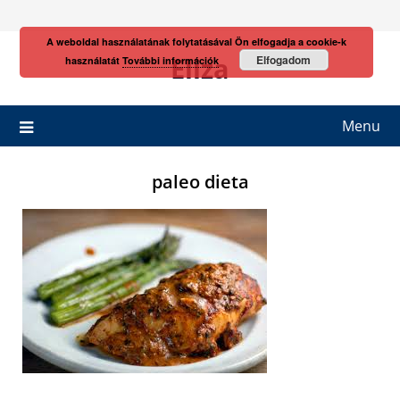
Skip
to
A weboldal használatának folytatásával Ön elfogadja a cookie-k
content
Eliza
Elfogadom
használatát
További információk
Menu
paleo dieta