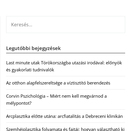
KERESÉS:
Legutóbbi bejegyzések
Last minute utak Törökországba utazási irodával: előnyök
és gyakorlati tudnivalók
Az otthon alapfelszereltsége a víztisztító berendezés
Corvin Pszichológia – Miért nem kell megvárnod a
mélypontot?
Arcplasztika előtte utána: arcfiatalítás a Debreceni klinikán
Szemhéjplasztika folyamata és fajtái: hogyan választható ki