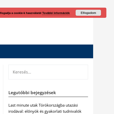
Elfogadom
lfogadja a cookie-k használatát
További információk
KERESÉS:
Legutóbbi bejegyzések
Last minute utak Törökországba utazási
irodával: előnyök és gyakorlati tudnivalók