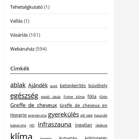
Tehetségkutató
(1)
Vallás
(1)
Vásárlás
(161)
Webáruház
(594)
Címkék
ablak
Ajándék
betonkerítés
búvóhely
autó
egészség
fólia
eladó lakás
Fisher klíma
fűtés
Greffe de cheveux
Greffe de cheveux en
gyerekülés
Hongrie
gyerekruha
gél lakk
használt
infraszauna
ingatlan
babaruha
HD
játékok
klíma
kutyatáp
költöztetés
kreatin