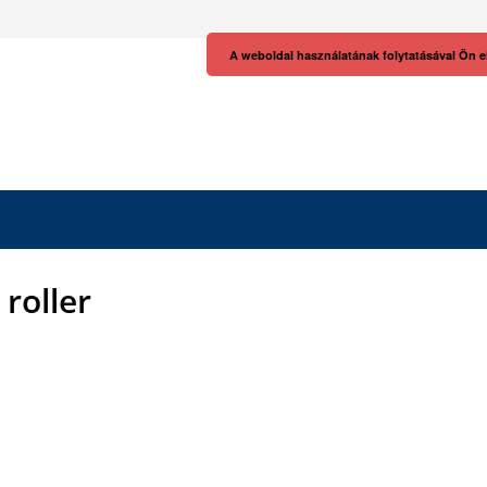
A weboldal használatának folytatásával Ön e
 roller