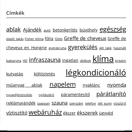
Címkék
egészség
ablak
Ajándék
betonkerítés
búvóhely
autó
Greffe de cheveux
fólia
Greffe de
eladó lakás
Fisher klíma
fűtés
gyerekülés
cheveux en Hongrie
gyerekruha
gél lakk
használt
klíma
infraszauna
ingatlan
babaruha
HD
játékok
kreatin
légkondicionáló
kutyatáp
költöztetés
napelem
nyomda
műanyag ablak
nyaklánc
párátlanító
páramentesítő
nyugdíjbiztosítás
nyílászáró
szauna
reklámajándék
szappan
szerszám
telefon
téli gumi
vízszűrő
webáruház
víztisztító
ékszerek
ékszer
ügyvéd