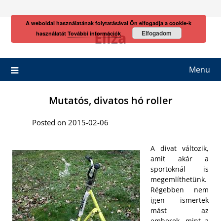
Skip
to
A weboldal használatának folytatásával Ön elfogadja a cookie-k
content
Eliza
Elfogadom
használatát
További információk
Menu
Mutatós, divatos hó roller
Posted on 2015-02-06
A divat változik,
amit akár a
sportoknál is
megemlíthetünk.
Régebben nem
igen ismertek
mást az
emberek, mint a