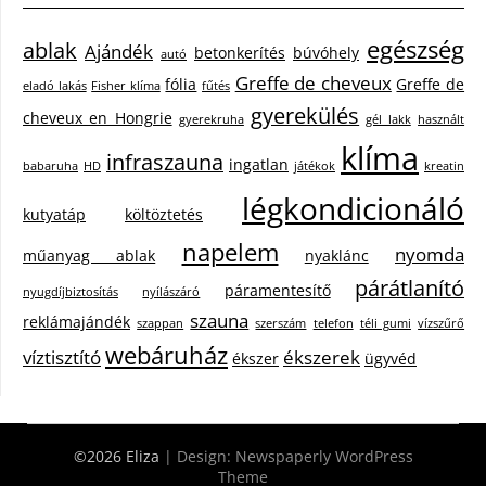
egészség
ablak
Ajándék
betonkerítés
búvóhely
autó
Greffe de cheveux
fólia
Greffe de
eladó lakás
Fisher klíma
fűtés
gyerekülés
cheveux en Hongrie
gyerekruha
gél lakk
használt
klíma
infraszauna
ingatlan
babaruha
HD
játékok
kreatin
légkondicionáló
kutyatáp
költöztetés
napelem
nyomda
műanyag ablak
nyaklánc
párátlanító
páramentesítő
nyugdíjbiztosítás
nyílászáró
szauna
reklámajándék
szappan
szerszám
telefon
téli gumi
vízszűrő
webáruház
víztisztító
ékszerek
ékszer
ügyvéd
©2026 Eliza
| Design:
Newspaperly WordPress
Theme