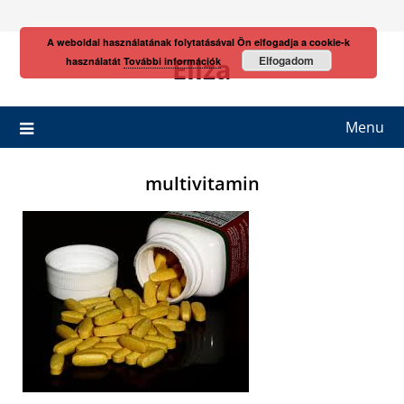
Skip
to
A weboldal használatának folytatásával Ön elfogadja a cookie-k
content
Eliza
Elfogadom
használatát
További információk
Menu
multivitamin