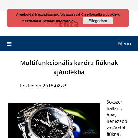
Skip
to
A weboldal használatának folytatásával Ön elfogadja a cookie-k
content
Eliza
Elfogadom
használatát
További információk
Menu
Multifunkcionális karóra fiúknak
ajándékba
Posted on 2015-08-29
Sokszor
hallani,
hogy
nehezebb
vásárolni
fiúknak