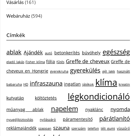
Vásárlás
(161)
Webáruház
(594)
Címkék
egészség
ablak
Ajándék
betonkerítés
búvóhely
autó
Greffe de cheveux
fólia
Greffe de
eladó lakás
Fisher klíma
fűtés
gyerekülés
cheveux en Hongrie
gyerekruha
gél lakk
használt
klíma
infraszauna
ingatlan
babaruha
HD
játékok
kreatin
légkondicionáló
kutyatáp
költöztetés
napelem
nyomda
műanyag ablak
nyaklánc
párátlanító
páramentesítő
nyugdíjbiztosítás
nyílászáró
szauna
reklámajándék
szappan
szerszám
telefon
téli gumi
vízszűrő