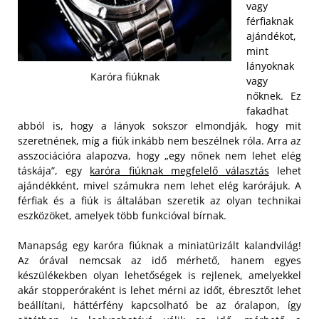
vagy
férfiaknak
ajándékot,
mint
lányoknak
Karóra fiúknak
vagy
nőknek. Ez
fakadhat
abból is, hogy a lányok sokszor elmondják, hogy mit
szeretnének, míg a fiúk inkább nem beszélnek róla. Arra az
asszociációra alapozva, hogy „egy nőnek nem lehet elég
táskája”, egy
karóra fiúknak megfelelő választás
lehet
ajándékként, mivel számukra nem lehet elég karórájuk. A
férfiak és a fiúk is általában szeretik az olyan technikai
eszközöket, amelyek több funkcióval bírnak.
Manapság egy karóra fiúknak a miniatürizált kalandvilág!
Az órával nemcsak az idő mérhető, hanem egyes
készülékekben olyan lehetőségek is rejlenek, amelyekkel
akár stopperóraként is lehet mérni az időt, ébresztőt lehet
beállítani, háttérfény kapcsolható be az óralapon, így