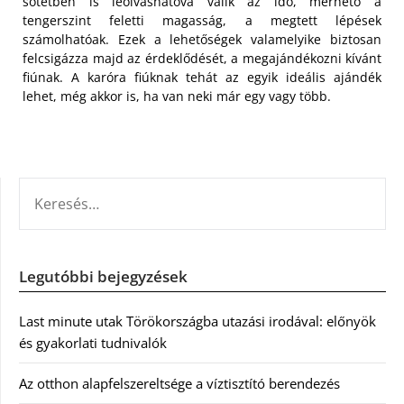
sötétben is leolvashatóvá válik az idő, mérhető a
tengerszint feletti magasság, a megtett lépések
számolhatóak. Ezek a lehetőségek valamelyike biztosan
felcsigázza majd az érdeklődését, a megajándékozni kívánt
fiúnak. A karóra fiúknak tehát az egyik ideális ajándék
lehet, még akkor is, ha van neki már egy vagy több.
KERESÉS:
Legutóbbi bejegyzések
Last minute utak Törökországba utazási irodával: előnyök
és gyakorlati tudnivalók
Az otthon alapfelszereltsége a víztisztító berendezés